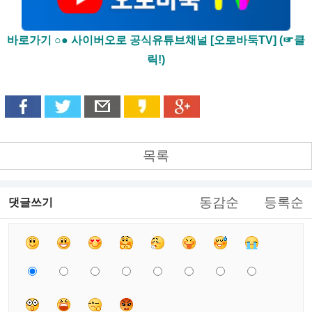
바로가기 ○● 사이버오로 공식유튜브채널 [오로바둑TV] (☞클
릭!)
목록
동감순
등록순
댓글쓰기