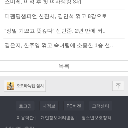
스미레, 이적 후 첫 여자랭킹 3위
디펜딩챔피언 신진서, 김민석 꺾고 8강으로
“정말 기쁘고 뜻깊다” 신민준, 2년 만에 되..
김은지, 한주영 꺾고 숙녀팀에 소중한 1승 선..
목록
로그인
내정보
PC버전
고객센터
이용약관
|
개인정보처리방침
|
청소년보호정책