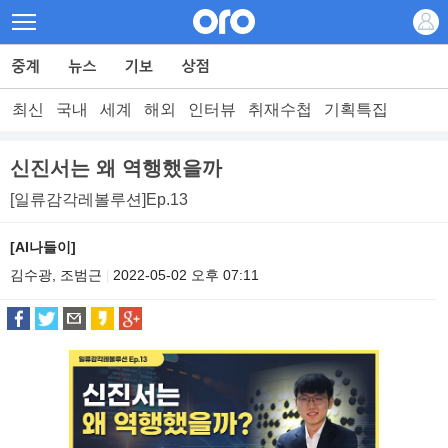
최신
국내
세계
해외
인터뷰
취재수첩
기획특집
신진서는 왜 역행했을까
[일류감각레볼루션]Ep.13
[AI나들이]
김수광, 조범근
2022-05-02 오후 07:11
|