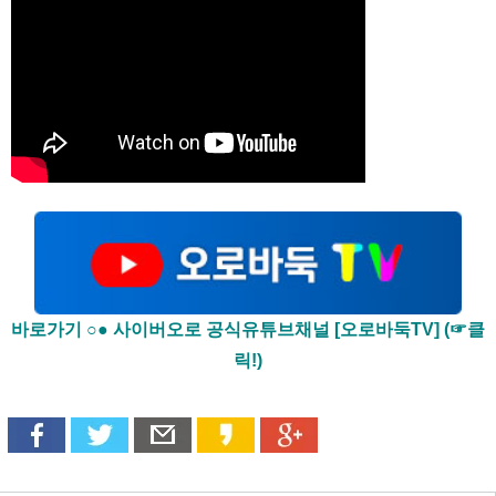
바로가기 ○● 사이버오로 공식유튜브채널 [오로바둑TV] (☞클
릭!)