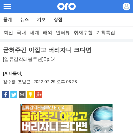
최신
국내
세계
해외
인터뷰
취재수첩
기획특집
굳혀주긴 아깝고 버리자니 크다면
[일류감각레볼루션]Ep.14
[AI나들이]
김수광, 조범근
2022-07-29 오후 06:26
|