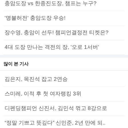
충암도장 vs 한종진도장, 챔프는 누구?
'명불허전' 충암도장 우승!
장수영, 충암이 선두! 챔피언결정전 티켓은?
4대 도장 만나는 격전의 장, '오로 1서버'
많이 본 기사
김은지, 목진석 잡고 2연승
스미레, 이적 후 첫 여자랭킹 3위
디펜딩챔피언 신진서, 김민석 꺾고 8강으로
“정말 기쁘고 뜻깊다” 신민준, 2년 만에 되..