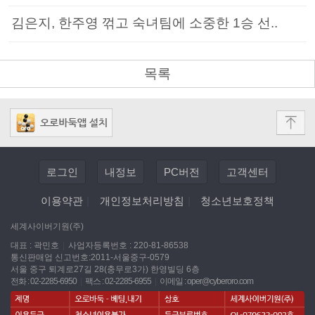
김은지, 한주영 꺾고 숙녀팀에 소중한 1승 선..
목록
로그인
내정보
PC버전
고객센터
이용약관
|
개인정보처리방침
|
청소년보호정책
세계사이버기원(주)
대표 : 곽민호
|
사업자등록번호 : 220-81-86538
통신판매업 신고번호:2011-서울중구-0579
서울 중구 퇴계로27길 28(충무로3가) 한영빌딩 6층
전화 : 02-2285-6950
|
팩스 : 02-2285-6955
|
이메일 :
oper@cyberoro.com