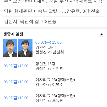
부라보콘 어린이대회, 22일 부산 지역대회로 시작
막판 형세판단이 승부 갈랐다…강유택, 8강 진출
김은지, 목진석 잡고 2연승
생중계 일정
08.07(금) 13:00
명인전 16강
원성진 vs 김진휘
명인전 16강
08.07(금) 13:00
원성진 vs 김진휘
여자리그 9R(평택:부안)
08.07(금) 19:00
김주아 vs 이영주
여자리그 9R(평택:부안)
08.07(금) 19:00
이민진 vs 오유진