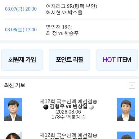
여자리그 9R(평택:부안)
08.07(금) 20:30
허서현 vs 박소율
명인전 16강
08.08(토) 13:00
최 정 vs 한승주
최신 기보
제12회 국수산맥 예선결승
김형우 vs 변상일
2026.08.06
178수 백불계승
제12회 국수산맥 예선결승