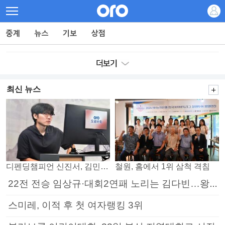
최신 뉴스
디펜딩챔피언 신진서, 김민석 꺾고 8강으로
철원, 홈에서 1위 삼척 격침
22전 전승 임상규·대회2연패 노리는 김다빈…왕중왕전 16강 7일부터
스미레, 이적 후 첫 여자랭킹 3위