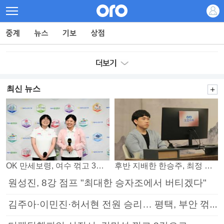
최신 뉴스
OK 만세보령, 여수 꺾고 3연패 탈출
후반 지배한 한승주, 최정 꺾고 8강 진출
원성진, 8강 점프 "최대한 승자조에서 버티겠다"
김주아·이민진·허서현 전원 승리… 평택, 부안 꺾고 5연승