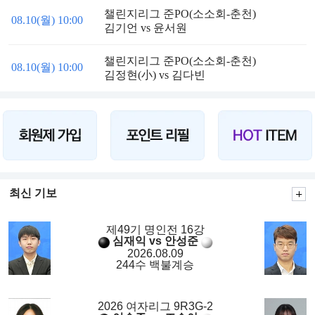
챌린지리그 준PO(소소회-춘천)
08.10(월) 10:00
김기언 vs 윤서원
챌린지리그 준PO(소소회-춘천)
08.10(월) 10:00
김정현(小) vs 김다빈
최신 기보
제49기 명인전 16강
심재익 vs 안성준
2026.08.09
244수 백불계승
2026 여자리그 9R3G-2