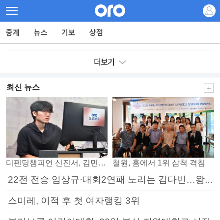
최신 뉴스
디펜딩챔피언 신진서, 김민석 꺾고 8강으로
철원, 홈에서 1위 삼척 격침
22전 전승 임상규·대회2연패 노리는 김다빈…왕중왕전 16강 7일부터
스미레, 이적 후 첫 여자랭킹 3위