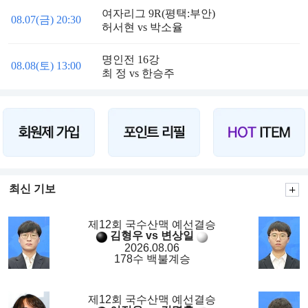
여자리그 9R(평택:부안)
08.07(금) 20:30
허서현 vs 박소율
명인전 16강
08.08(토) 13:00
최 정 vs 한승주
최신 기보
제12회 국수산맥 예선결승
김형우 vs 변상일
2026.08.06
178수 백불계승
제12회 국수산맥 예선결승