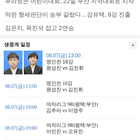
부라보콘 어린이대회, 22일 부산 지역대회로 시작
막판 형세판단이 승부 갈랐다…강유택, 8강 진출
김은지, 목진석 잡고 2연승
생중계 일정
08.07(금) 13:00
명인전 16강
원성진 vs 김진휘
명인전 16강
08.07(금) 13:00
원성진 vs 김진휘
여자리그 9R(평택:부안)
08.07(금) 19:00
김주아 vs 이영주
여자리그 9R(평택:부안)
08.07(금) 19:00
이민진 vs 오유진