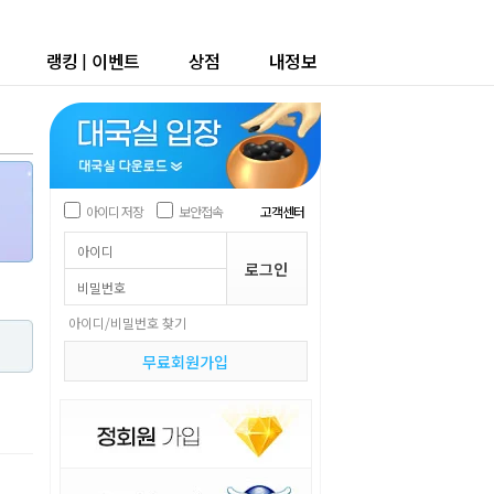
랭킹
|
이벤트
상점
내정보
아이디 저장
보안접속
고객센터
아이디/비밀번호 찾기
무료회원가입