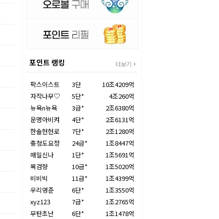
포인트 랭킹
더보기
팍스이스트
3단
10조4209억
자작나무♡
5단*
4조260억
뉴욕n뉴욕
3급*
2조6380억
운명아비켜
4단*
2조6131억
한솔현현로
7단*
2조1280억
충청도요정
24급*
1조8447억
매일신나
1단*
1조5691억
목검향
10급*
1조5020억
비비빅
11급*
1조4399억
우리영준
6단*
1조3550억
xyz123
7급*
1조2765억
무탄초난
6단*
1조1478억