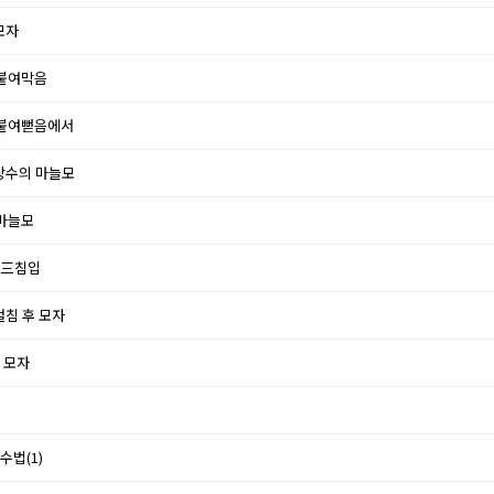
모자
/붙여막음
/붙여뻗음에서
 상수의 마늘모
/마늘모
 3三침입
걸침 후 모자
격 모자
수법(1)