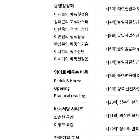
동영상강좌
[3회] 차렷전법과 
이세돌의 바둑첫걸음
송태곤의 포석마스터
[4회] 날일자걸침
이현욱의 정석마스터
[5회] 날일자걸침
이민진의 정석활용
한상훈의 싸움의기술
[6회] 붙여뻗음과
이다혜의 속수진단
이세미의 바둑첫걸음
[7회] 날일자걸침
영어로 배우는 바둑
[8회] 붙여뻗음에
Baduk & Korea
Opening
[9회] 양쪽 날일자
Practical reading
[10회] 상수의 본
바둑서당 시리즈
[11회] 괴상한 모자
조훈현 특강
이창호 특강
[12회] 상수의 변칙
한국기원 도서