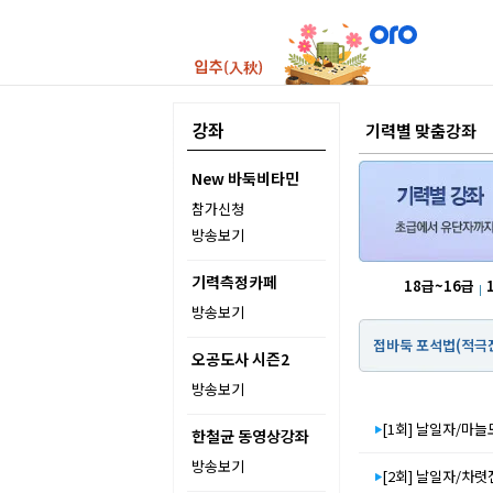
강좌
기력별 맞춤강좌
New 바둑비타민
참가신청
방송보기
기력측정카페
18급~16급
방송보기
접바둑 포석법(적극
오공도사 시즌2
방송보기
[1회] 날일자/마
한철균 동영상강좌
방송보기
[2회] 날일자/차