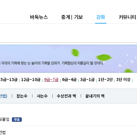
바둑뉴스
중계
|
기보
강좌
커뮤니티
15급~13급
12급~10급
9급~7급
6급~4급
3급~1급
1단~2단
3단 이상
전법)
잡는수
사는수
수상전과 맥
끝내기의 맥
늘모붙임
렷전법