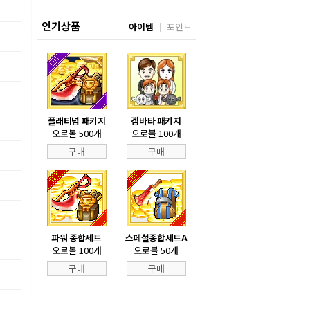
인기상품
아이템
포인트
플래티넘 패키지
겜바타 패키지
오로볼 500개
오로볼 100개
구매
구매
파워 종합세트
스페셜종합세트A
오로볼 100개
오로볼 50개
구매
구매