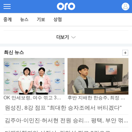
최신 뉴스
OK 만세보령, 여수 꺾고 3연패 탈출
후반 지배한 한승주, 최정 꺾고 8강 진출
원성진, 8강 점프 "최대한 승자조에서 버티겠다"
김주아·이민진·허서현 전원 승리… 평택, 부안 꺾고 5연승