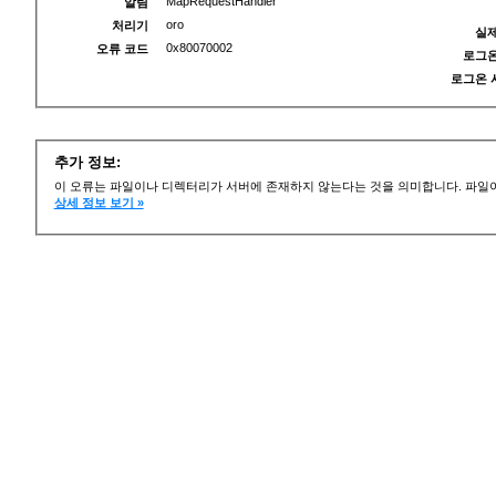
MapRequestHandler
알림
oro
처리기
실제
0x80070002
오류 코드
로그온
로그온 
추가 정보:
이 오류는 파일이나 디렉터리가 서버에 존재하지 않는다는 것을 의미합니다. 파일이
상세 정보 보기 »