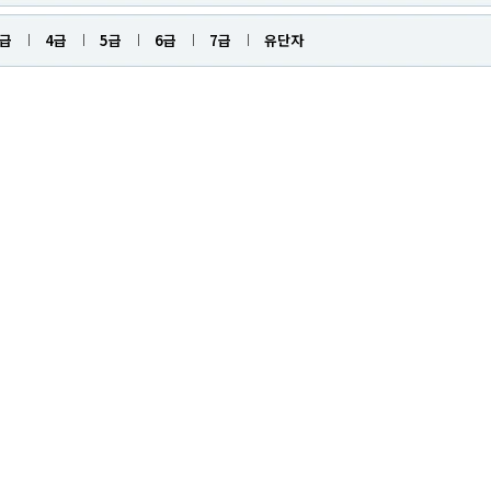
3급
4급
5급
6급
7급
유단자