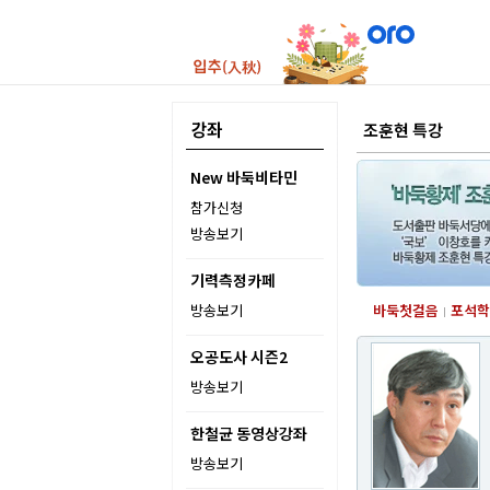
강좌
조훈현 특강
New 바둑비타민
참가신청
방송보기
기력측정카페
방송보기
바둑첫걸음
포석학
오공도사 시즌2
방송보기
한철균 동영상강좌
방송보기