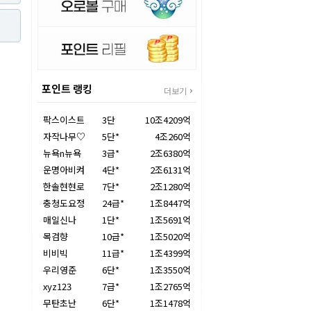
포인트 랭킹
더보기
팍스이스트
3단
10조4209억
자작나무♡
5단*
4조260억
뉴욕n뉴욕
3급*
2조6380억
운명아비켜
4단*
2조6131억
한솔현현로
7단*
2조1280억
충청도요정
24급*
1조8447억
매일신나
1단*
1조5691억
목검향
10급*
1조5020억
비비빅
11급*
1조4399억
우리영준
6단*
1조3550억
xyz123
7급*
1조2765억
무탄초난
6단*
1조1478억