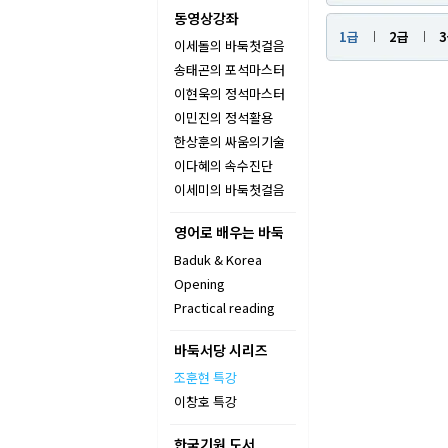
동영상강좌
1급
2급
이세돌의 바둑첫걸음
송태곤의 포석마스터
이현욱의 정석마스터
이민진의 정석활용
한상훈의 싸움의기술
이다혜의 속수진단
이세미의 바둑첫걸음
영어로 배우는 바둑
Baduk & Korea
Opening
Practical reading
바둑서당 시리즈
조훈현 특강
이창호 특강
한국기원 도서