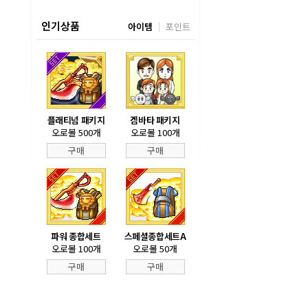
인기상품
아이템
포인트
플래티넘 패키지
겜바타 패키지
오로볼 500개
오로볼 100개
구매
구매
파워 종합세트
스페셜종합세트A
오로볼 100개
오로볼 50개
구매
구매