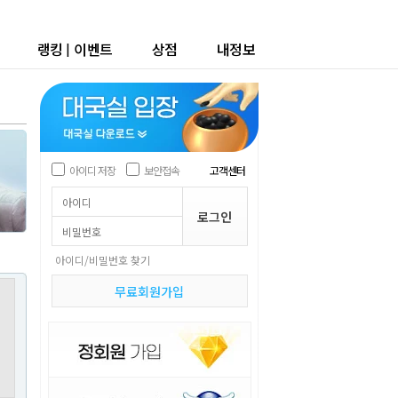
랭킹
|
이벤트
상점
내정보
아이디 저장
보안접속
고객센터
아이디/비밀번호 찾기
무료회원가입