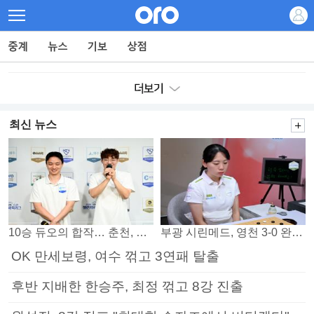
최신 뉴스
10승 듀오의 합작… 춘천, 소소회 꺾고 플레이오프 진출
부광 시린메드, 영천 3-0 완파하며 4연패 탈출
OK 만세보령, 여수 꺾고 3연패 탈출
후반 지배한 한승주, 최정 꺾고 8강 진출