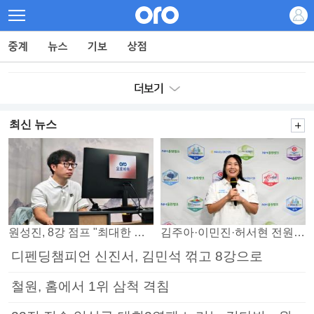
최신 뉴스
원성진, 8강 점프 "최대한 승자조에서 버티겠다"
김주아·이민진·허서현 전원 승리… 평택, 부안 꺾고 5연승
디펜딩챔피언 신진서, 김민석 꺾고 8강으로
철원, 홈에서 1위 삼척 격침