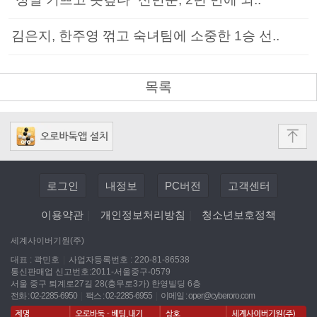
김은지, 한주영 꺾고 숙녀팀에 소중한 1승 선..
목록
로그인
내정보
PC버전
고객센터
이용약관
|
개인정보처리방침
|
청소년보호정책
세계사이버기원(주)
대표 : 곽민호
|
사업자등록번호 : 220-81-86538
통신판매업 신고번호:2011-서울중구-0579
서울 중구 퇴계로27길 28(충무로3가) 한영빌딩 6층
전화 : 02-2285-6950
|
팩스 : 02-2285-6955
|
이메일 :
oper@cyberoro.com