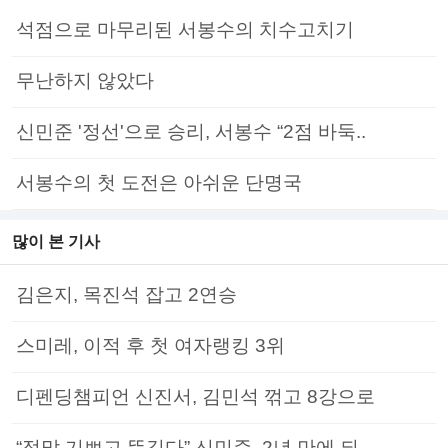
석점으로 마무리된 서봉수의 치수고치기
무난하지 않았다
신민준 '정선'으로 승리, 서봉수 “2점 바둑..
서봉수의 첫 도전은 아쉬운 단명국
많이 본 기사
김은지, 목진석 잡고 2연승
스미레, 이적 후 첫 여자랭킹 3위
디펜딩챔피언 신진서, 김민석 꺾고 8강으로
“정말 기쁘고 뜻깊다” 신민준, 2년 만에 되..