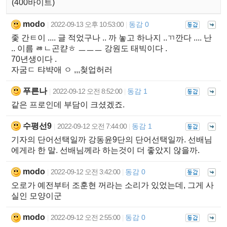
(400바이트)
modo
2022-09-13 오후 10:53:00
동감 0
|
|
좇 간ㅌ이 .... 글 적었구나 .. 까 놓고 하나지 ..ㄲ깐다 .... 난
.. 이름 ㅀㄴ곤캳ㅎ ㅡㅡㅡ 강원도 태빅이다 .
70년생이다 .
자굼ㄷ 탸뱍애 ㅇ ,,,첮업허러
푸른나
2022-09-12 오전 8:52:00
동감 1
|
|
같은 프로인데 부담이 크셨겠죠.
수평선9
2022-09-12 오전 7:44:00
동감 1
|
|
기자의 단어선택일까 강동윤9단의 단어선택일까. 선배님
에게라 한 말. 선배님께라 하는것이 더 좋았지 않을까.
modo
2022-09-12 오전 3:42:00
동감 0
|
|
오로가 예전부터 조훈현 꺼라는 소리가 있었는데, 그게 사
실인 모양이군
modo
2022-09-12 오전 2:55:00
동감 0
|
|