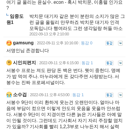
여기 글 올리는 윤실수. econ - 혹시 박치문, 이홍렬 인가요
?
임중도
박치문 대기자 같은 분이 분란의 소지가 많은 그
원1
런 글을 올릴리 만무하죠 박치문 대기자 인격
모독입니다 행여라도 그런 생각일랑 허들 마소
2022-09-13 오후 2:10:00
gamsung
2022-09-11 오후 10:16:00
동감 0
|
|
서명인님 존경합니다
시인의편지
2022-09-11 오후 6:15:00
동감 1
|
|
서봉수 프로는 져도 판당 돈 백은 번다. 뭣이 중헌디. 명예
가 밥 먹여 주나. 마누라에게 돈 갖다주면 사랑받는다. 서
봉수는 진짜 프로페셔널이다.
소수겁
2022-09-11 오후 4:53:00
동감 1
|
|
서봉수 9단이 이리 환하게 웃는건 오랜만이다. 얼마나 마
음에 부담이 컸으면 이렇게 안도의 웃음을 웃을까 안쓰럽
다. 서봉수 9단이 이 지경이면 다른 늙은 기사들은 아예 말
이 안될 것이다. 그런데도 기사회서 자기 자리 주장할 염치
가 있을까? 기사회를 빨리 1,2,3부로 나누든지 해서 실력