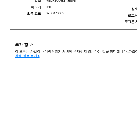
MapRequestHandler
알림
oro
처리기
실제
0x80070002
오류 코드
로그온
로그온 
추가 정보:
이 오류는 파일이나 디렉터리가 서버에 존재하지 않는다는 것을 의미합니다. 파일이
상세 정보 보기 »