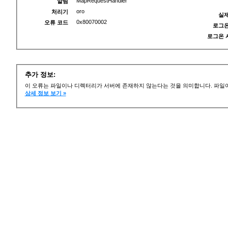
MapRequestHandler
알림
oro
처리기
실제
0x80070002
오류 코드
로그온
로그온 
추가 정보:
이 오류는 파일이나 디렉터리가 서버에 존재하지 않는다는 것을 의미합니다. 파일이
상세 정보 보기 »