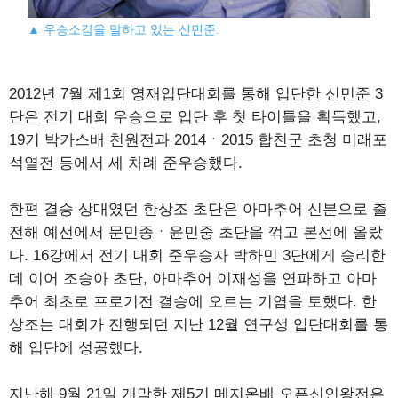
▲ 우승소감을 말하고 있는 신민준.
2012년 7월 제1회 영재입단대회를 통해 입단한 신민준 3
단은 전기 대회 우승으로 입단 후 첫 타이틀을 획득했고,
19기 박카스배 천원전과 2014ㆍ2015 합천군 초청 미래포
석열전 등에서 세 차례 준우승했다.
한편 결승 상대였던 한상조 초단은 아마추어 신분으로 출
전해 예선에서 문민종ㆍ윤민중 초단을 꺾고 본선에 올랐
다. 16강에서 전기 대회 준우승자 박하민 3단에게 승리한
데 이어 조승아 초단, 아마추어 이재성을 연파하고 아마
추어 최초로 프로기전 결승에 오르는 기염을 토했다. 한
상조는 대회가 진행되던 지난 12월 연구생 입단대회를 통
해 입단에 성공했다.
지난해 9월 21일 개막한 제5기 메지온배 오픈신인왕전은