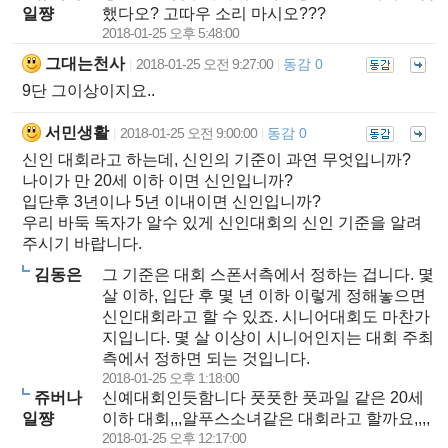
일쨩
했다오? 고따우 소리 마시오???
2018-01-25 오후 5:48:00
그대는천사
2018-01-25 오전 9:27:00
동감 0
|
|
9단 그이상이지요..
서민생활
2018-01-25 오전 9:00:00
동감 0
|
|
신인 대회라고 하는데, 신인의 기준이 과연 무엇입니까?
나이가 만 20세 이하 이면 신인입니까?
입단후 3년이나 5년 이내이면 신인입니까?
우리 바둑 독자가 알수 있게 신인대회의 신인 기준을 알려
주시기 바랍니다.
김동은
그 기준은 대회 스폰서측에서 정하는 겁니다. 몇
살 이하, 입단 후 몇 년 이하 이렇게 정해놓으면
신인대회라고 할 수 있죠. 시니어대회도 마찬가
지입니다. 몇 살 이상이 시니어인지는 대회 주최
측에서 정하면 되는 것입니다.
2018-01-25 오후 1:18:00
쥬버나
신예대회인듯함니다 풋풋한 풋과일 같은 20세
일쨩
이하 대회,,,알푸스소녀같은 대회라고 할까요,,,,
2018-01-25 오후 12:17:00