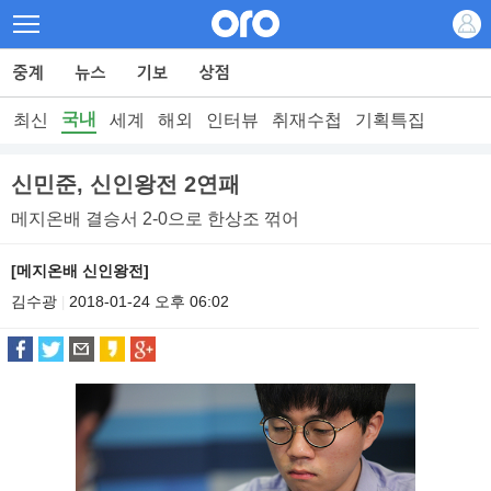
국내
최신
세계
해외
인터뷰
취재수첩
기획특집
신민준, 신인왕전 2연패
메지온배 결승서 2-0으로 한상조 꺾어
[메지온배 신인왕전]
김수광
2018-01-24 오후 06:02
|