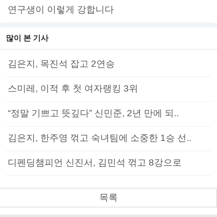
연구생이 이렇게 강합니다
많이 본 기사
김은지, 목진석 잡고 2연승
스미레, 이적 후 첫 여자랭킹 3위
“정말 기쁘고 뜻깊다” 신민준, 2년 만에 되..
김은지, 한주영 꺾고 숙녀팀에 소중한 1승 선..
디펜딩챔피언 신진서, 김민석 꺾고 8강으로
목록