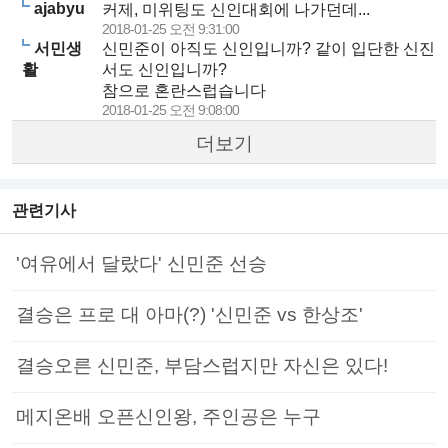
ajabyu
커제, 미위팅도 신인대회에 나가던데...
2018-01-25 오전 9:31:00
서민생
신민준이 아직도 신인입니까? 같이 입단한 신진
활
서도 신인입니까?
참으로 혼란스럽습니다
2018-01-25 오전 9:08:00
더보기
관련기사
'여유에서 달랐다' 신민준 선승
결승은 프로 대 아마(?) '신민준 vs 한상조'
결승오른 신민준, 부담스럽지만 자신은 있다!
메지온배 오픈신인왕, 주인공은 누구