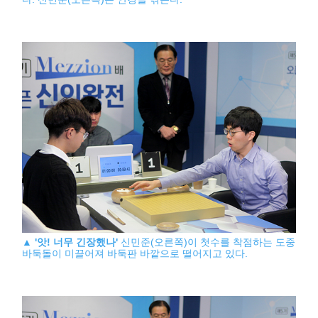
▲
'앗! 너무 긴장했나'
신민준(오른쪽)이 첫수를 착점하는 도중
바둑돌이 미끌어져 바둑판 바깥으로 떨어지고 있다.