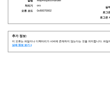
MapRequestHandler
알림
oro
처리기
실제
0x80070002
오류 코드
로그온
로그온 
추가 정보:
이 오류는 파일이나 디렉터리가 서버에 존재하지 않는다는 것을 의미합니다. 파일이
상세 정보 보기 »