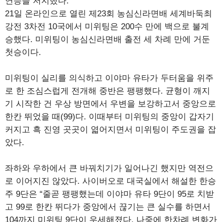
연승을 저지했다.
21일 온라인으로 열린 제23회 농심신라면배 세계바둑최
강전 3차전 10국에서 미위팅은 200수 만에 백으로 불계
승했다. 미위팅이 농심신라면배 출전 세 차례 만에 거둔
첫승이다.
미위팅이 실리를 의식하고 이야마 유타가 두터움을 위주
로 한 조심스럽게 전개해 중반은 팽팽했다. 균형이 깨지
기 시작한 건 우상 방면에서 우변을 보강하고서 중앙으로
한칸 뛰었을 때(99)다. 이때부터 미위팅의 중앙이 갑자기
커지고 흑 진영 곳곳이 엷어지면서 미위팅이 주도권을 잡
았다.
좌하와 우하에서 큰 바꿔치기가 일어나긴 했지만 역전으
로 이어지진 않았다. 사이버오로 대국실에서 해설한 한승
주 9단은 “줄곧 팽팽했는데 이야마 유타 9단이 95로 치받
고 99로 한칸 뛰다가 중앙에서 끊기는 큰 실수를 하면서
104까지 미위팅 9단이 우세해졌다. 나중에 한차례 변화가