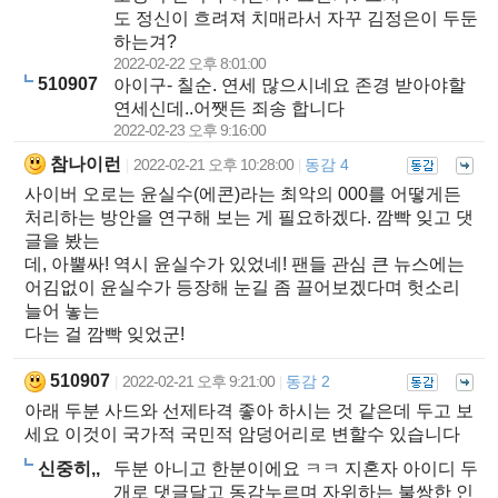
도 정신이 흐려져 치매라서 자꾸 김정은이 두둔
하는겨?
2022-02-22 오후 8:01:00
510907
아이구- 칠순. 연세 많으시네요 존경 받아야할
연세신데..어쨋든 죄송 합니다
2022-02-23 오후 9:16:00
참나이런
2022-02-21 오후 10:28:00
동감 4
|
|
사이버 오로는 윤실수(에콘)라는 최악의 000를 어떻게든
처리하는 방안을 연구해 보는 게 필요하겠다. 깜빡 잊고 댓
글을 봤는
데, 아뿔싸! 역시 윤실수가 있었네! 팬들 관심 큰 뉴스에는
어김없이 윤실수가 등장해 눈길 좀 끌어보겠다며 헛소리
늘어 놓는
다는 걸 깜빡 잊었군!
510907
2022-02-21 오후 9:21:00
동감 2
|
|
아래 두분 사드와 선제타격 좋아 하시는 것 같은데 두고 보
세요 이것이 국가적 국민적 암덩어리로 변할수 있습니다
신중히,,
두분 아니고 한분이에요 ㅋㅋ 지혼자 아이디 두
개로 댓글달고 동감누르며 자위하는 불쌍한 인