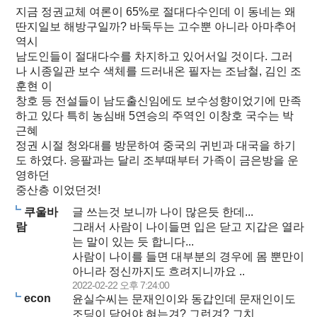
지금 정권교체 여론이 65%로 절대다수인데 이 동네는 왜
딴지일보 해방구일까? 바둑두는 고수뿐 아니라 아마추어
역시
남도인들이 절대다수를 차지하고 있어서일 것이다. 그러
나 시종일관 보수 색체를 드러내온 필자는 조남철, 김인 조
훈현 이
창호 등 전설들이 남도출신임에도 보수성향이었기에 만족
하고 있다 특히 농심배 5연승의 주역인 이창호 국수는 박
근혜
정권 시절 청와대를 방문하여 중국의 귀빈과 대국을 하기
도 하였다. 응팔과는 달리 조부때부터 가족이 금은방을 운
영하던
중산층 이었던것!
쿠울바
글 쓰는것 보니까 나이 많은듯 한데...
람
그래서 사람이 나이들면 입은 닫고 지갑은 열라
는 말이 있는 듯 합니다...
사람이 나이를 들면 대부분의 경우에 몸 뿐만이
아니라 정신까지도 흐려지니까요 ..
2022-02-22 오후 7:24:00
econ
윤실수씨는 문재인이와 동갑인데 문재인이도
조딩이 닫어야 혀는겨? 그런겨? 그치