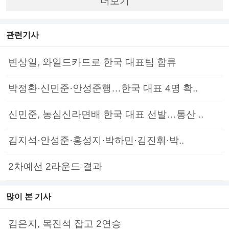
더보기
관련기사
변상일, 와일드카드로 한국 대표팀 합류
박정환·신민준·안성준행…한국 대표 4명 확..
신민준, 농심신라면배 한국 대표 선발…통산 ..
김지석·안성준·홍성지·박하민·김진휘·박..
2차예선 2라운드 결과
많이 본 기사
김은지, 목진석 잡고 2연승