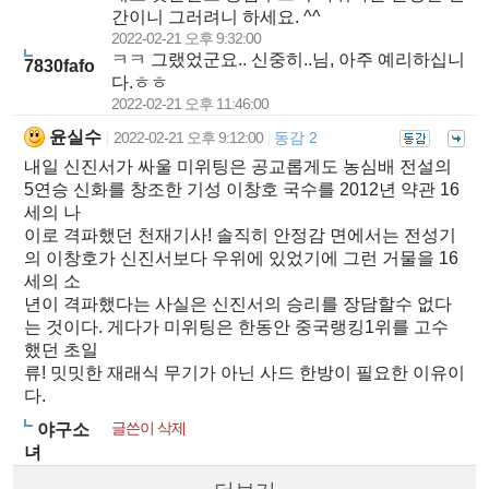
간이니 그러려니 하세요. ^^
2022-02-21 오후 9:32:00
ㅋㅋ 그랬었군요.. 신중히..님, 아주 예리하십니
7830fafo
다.ㅎㅎ
2022-02-21 오후 11:46:00
윤실수
2022-02-21 오후 9:12:00
동감 2
|
|
내일 신진서가 싸울 미위팅은 공교롭게도 농심배 전설의
5연승 신화를 창조한 기성 이창호 국수를 2012년 약관 16
세의 나
이로 격파했던 천재기사! 솔직히 안정감 면에서는 전성기
의 이창호가 신진서보다 우위에 있었기에 그런 거물을 16
세의 소
년이 격파했다는 사실은 신진서의 승리를 장담할수 없다
는 것이다. 게다가 미위팅은 한동안 중국랭킹1위를 고수
했던 초일
류! 밋밋한 재래식 무기가 아닌 사드 한방이 필요한 이유이
다.
글쓴이 삭제
야구소
녀