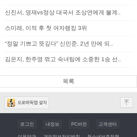
신진서, 영재vs정상 대국서 조상연에게 불계..
스미레, 이적 후 첫 여자랭킹 3위
“정말 기쁘고 뜻깊다” 신민준, 2년 만에 되..
김은지, 한주영 꺾고 숙녀팀에 소중한 1승 선..
목록
로그인
내정보
PC버전
고객센터
이용약관
|
개인정보처리방침
|
청소년보호정책