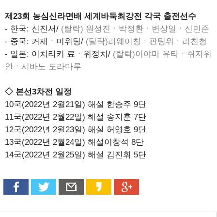
제23회 농심신라면배 세계바둑최강전 각국 출전선수
- 한국: 신진서/
(탈락) 원성진ㆍ박정환ㆍ변상일ㆍ신민준
- 중국: 커제ㆍ미위팅/
(탈락)리웨이칭ㆍ판팅위ㆍ리친청
- 일본: 이치리키 료ㆍ위정치/
(탈락)이야마 유타ㆍ쉬자위
안ㆍ시바노 도라마루
◇ 본선3차전 일정
10국(2022년 2월21일) 해설 한승주 9단
11국(2022년 2월22일) 해설 송지훈 7단
12국(2022년 2월23일) 해설 허영호 9단
13국(2022년 2월24일) 해설이창석 8단
14국(2022년 2월25일) 해설 김진휘 5단