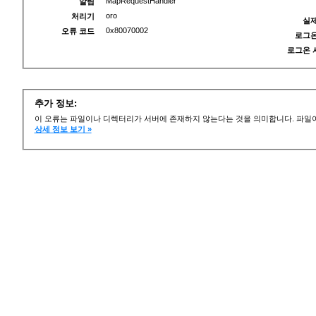
MapRequestHandler
알림
oro
처리기
실제
0x80070002
오류 코드
로그온
로그온 
추가 정보:
이 오류는 파일이나 디렉터리가 서버에 존재하지 않는다는 것을 의미합니다. 파일이
상세 정보 보기 »