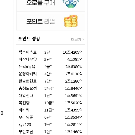
포인트 랭킹
더보기
팍스이스트
3단
10조4209억
자작나무♡
5단*
4조251억
뉴욕n뉴욕
4급*
2조6380억
운명아비켜
4단*
2조6138억
한솔현현로
7단*
2조1280억
충청도요정
24급*
1조8446억
매일신나
1단*
1조5691억
목검향
10급*
1조5020억
비비빅
11급*
1조4399억
0
우리영준
6단*
1조3534억
xyz123
7급*
1조2811억
무탄초난
7단*
1조1468억
행