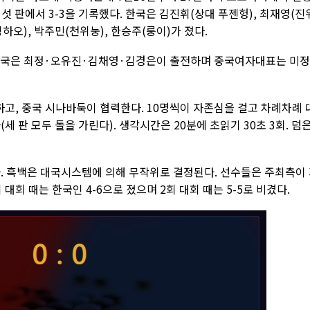
섯 판에서 3-3을 기록했다. 한국은 김진휘(상대 푸젠헝), 최재영(진
하오), 박주민(천위눙), 한승주(룽이)가 졌다.
 한국은 최정·오유진·김채영·김경은이 출전하며 중국여자대표는 미
고, 중국 시나바둑이 협력한다. 10명씩이 자존심을 걸고 차례차례 
 판 모두 돌을 가린다). 생각시간은 20분에 초읽기 30초 3회. 덤은
이다. 흑백은 대국시스템에 의해 무작위로 결정된다. 선수들은 주최측이
회 때는 한국인 4-6으로 졌으며 2회 대회 때는 5-5로 비겼다.