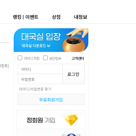
랭킹
|
이벤트
상점
내정보
아이디 저장
보안접속
고객센터
]
프린트
아이디/비밀번호 찾기
무료회원가입