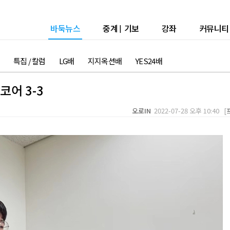
바둑뉴스
중계
|
기보
강좌
커뮤니티
특집 / 칼럼
LG배
지지옥션배
YES24배
코어 3-3
오로IN
2022-07-28 오후 10:40 [