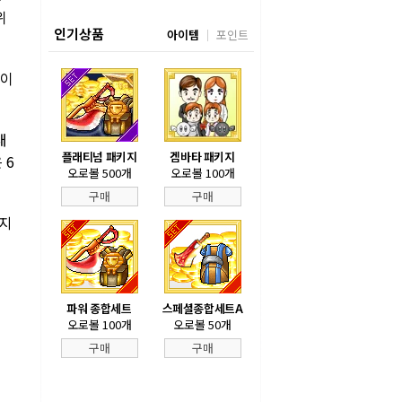
위
인기상품
아이템
포인트
정이
대
플래티넘 패키지
겜바타 패키지
 6
오로볼 500개
오로볼 100개
구매
구매
 지
파워 종합세트
스페셜종합세트A
오로볼 100개
오로볼 50개
구매
구매