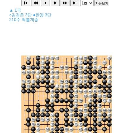
▲ 1국
○김경은 3단 ●판양 3단
210수 백불계승.