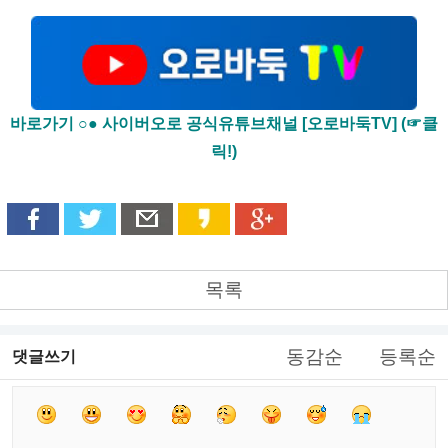
바로가기 ○● 사이버오로 공식유튜브채널 [오로바둑TV] (☞클
릭!)
목록
동감순
등록순
댓글쓰기