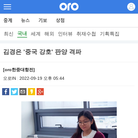
국내
최신
세계
해외
인터뷰
취재수첩
기획특집
김경은 '중국 강호' 판양 격파
[oro한중대항전]
오로IN
2022-09-19 오후 05:44
|