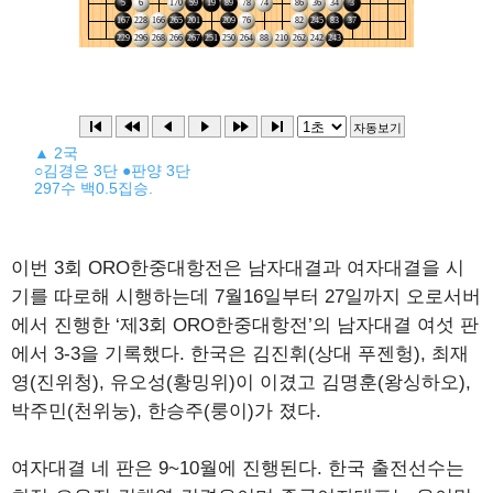
▲ 2국
○김경은 3단 ●판양 3단
297수 백0.5집승.
이번 3회 ORO한중대항전은 남자대결과 여자대결을 시
기를 따로해 시행하는데 7월16일부터 27일까지 오로서버
에서 진행한 ‘제3회 ORO한중대항전’의 남자대결 여섯 판
에서 3-3을 기록했다. 한국은 김진휘(상대 푸젠헝), 최재
영(진위청), 유오성(황밍위)이 이겼고 김명훈(왕싱하오),
박주민(천위눙), 한승주(룽이)가 졌다.
여자대결 네 판은 9~10월에 진행된다. 한국 출전선수는