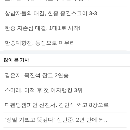
상남자들의 대결, 한중 중간스코어 3-3
한중 자존심 대결, 1대1로 시작!
한중대항전, 동점으로 마무리
많이 본 기사
김은지, 목진석 잡고 2연승
스미레, 이적 후 첫 여자랭킹 3위
디펜딩챔피언 신진서, 김민석 꺾고 8강으로
“정말 기쁘고 뜻깊다” 신민준, 2년 만에 되..