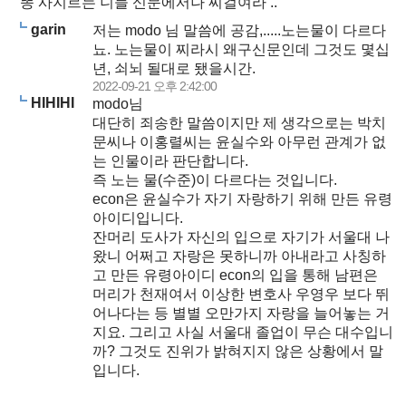
똥 사지르는 니들 신문에서나 찌걸여라 ..
garin
저는 modo 님 말씀에 공감,.....노는물이 다르다
뇨. 노는물이 찌라시 왜구신문인데 그것도 몇십
년, 쇠뇌 될대로 됐을시간.
2022-09-21 오후 2:42:00
HIHIHI
modo님
대단히 죄송한 말씀이지만 제 생각으로는 박치
문씨나 이홍렬씨는 윤실수와 아무런 관계가 없
는 인물이라 판단합니다.
즉 노는 물(수준)이 다르다는 것입니다.
econ은 윤실수가 자기 자랑하기 위해 만든 유령
아이디입니다.
잔머리 도사가 자신의 입으로 자기가 서울대 나
왔니 어쩌고 자랑은 못하니까 아내라고 사칭하
고 만든 유령아이디 econ의 입을 통해 남편은
머리가 천재여서 이상한 변호사 우영우 보다 뛰
어나다는 등 별별 오만가지 자랑을 늘어놓는 거
지요. 그리고 사실 서울대 졸업이 무슨 대수입니
까? 그것도 진위가 밝혀지지 않은 상황에서 말
입니다.