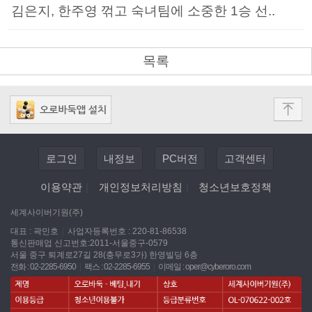
김은지, 한주영 꺾고 숙녀팀에 소중한 1승 선..
목록
로그인
내정보
PC버전
고객센터
이용약관
|
개인정보처리방침
|
청소년보호정책
세계사이버기원(주)
대표 : 곽민호
|
사업자등록번호 : 220-81-86538
통신판매업 신고번호:2011-서울중구-0579
서울 중구 퇴계로27길 28(충무로3가) 한영빌딩 6층
전화 : 02-2285-6950
|
팩스 : 02-2285-6955
|
이메일 :
oper@cyberoro.com