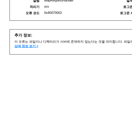
MapRequestHandler
알림
실제
oro
처리기
로그온
0x80070002
오류 코드
로그온 
추가 정보:
이 오류는 파일이나 디렉터리가 서버에 존재하지 않는다는 것을 의미합니다. 파일이
상세 정보 보기 »