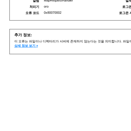
MapRequestHandler
알림
실제
oro
처리기
로그온
0x80070002
오류 코드
로그온 
추가 정보:
이 오류는 파일이나 디렉터리가 서버에 존재하지 않는다는 것을 의미합니다. 파일이
상세 정보 보기 »