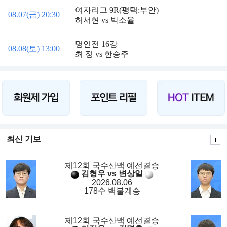
여자리그 9R(평택:부안)
08.07(금) 20:30
허서현 vs 박소율
명인전 16강
08.08(토) 13:00
최 정 vs 한승주
최신 기보
제12회 국수산맥 예선결승
김형우 vs 변상일
2026.08.06
178수 백불계승
제12회 국수산맥 예선결승