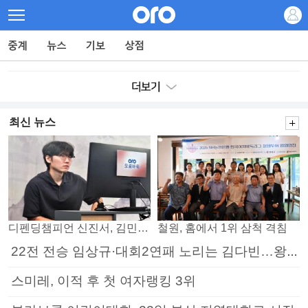
최신 뉴스
디펜딩챔피언 신진서, 김민석 꺾고 8강으로
철원, 홈에서 1위 삼척 격침
22전 전승 임상규·대회2연패 노리는 김다빈…왕중왕전 16강 7일부터
스미레, 이적 후 첫 여자랭킹 3위