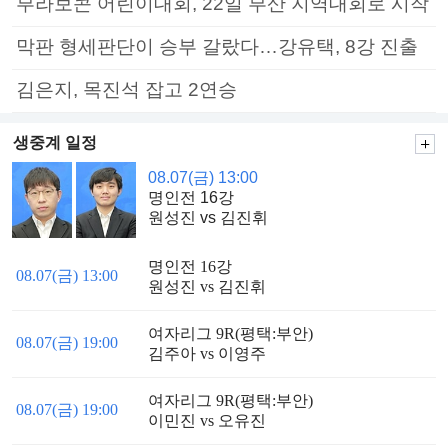
부라보콘 어린이대회, 22일 부산 지역대회로 시작
막판 형세판단이 승부 갈랐다…강유택, 8강 진출
김은지, 목진석 잡고 2연승
생중계 일정
08.07(금) 13:00
명인전 16강
원성진 vs 김진휘
명인전 16강
08.07(금) 13:00
원성진 vs 김진휘
여자리그 9R(평택:부안)
08.07(금) 19:00
김주아 vs 이영주
여자리그 9R(평택:부안)
08.07(금) 19:00
이민진 vs 오유진