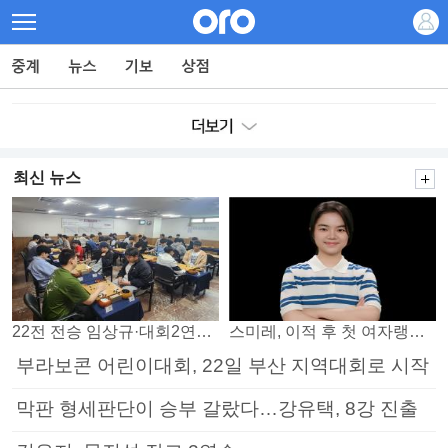
최신 뉴스
22전 전승 임상규·대회2연패 노리는 김다빈…왕중왕전 16강 7일부터
스미레, 이적 후 첫 여자랭킹 3위
부라보콘 어린이대회, 22일 부산 지역대회로 시작
막판 형세판단이 승부 갈랐다…강유택, 8강 진출