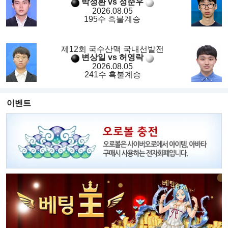
박정환 vs 정준우
2026.08.05
195수 흑불계승
제12회 국수산맥 국내선발전
변상일 vs 허영락
2026.08.05
241수 흑불계승
이벤트