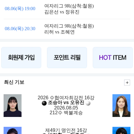
여자리그 9R(삼척:철원)
08.06(목) 19:00
김은선 vs 정유진
여자리그 9R(삼척:철원)
08.06(목) 20:30
리허 vs 조혜연
최신 기보
2026 수협여자최강전 16강
조승아 vs 오유진
2026.08.05
212수 백불계승
제49기 명인전 16강