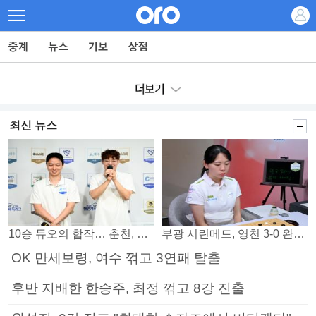
최신 뉴스
10승 듀오의 합작… 춘천, 소소회 꺾고 플레이오프 진출
부광 시린메드, 영천 3-0 완파하며 4연패 탈출
OK 만세보령, 여수 꺾고 3연패 탈출
후반 지배한 한승주, 최정 꺾고 8강 진출