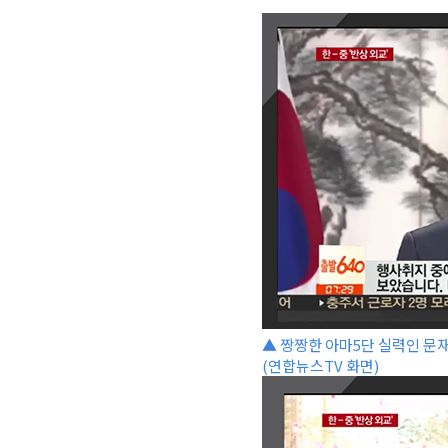
▲ 짱짱한 아마5단 실력인 문
(연합뉴스TV 화면)