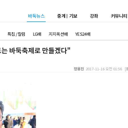
바둑뉴스
중계
|
기보
강좌
커뮤니티
특집 / 칼럼
LG배
지지옥션배
YES24배
트는 바둑축제로 만들겠다"
정용진
2017-11-16 오전 01:56 [