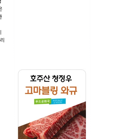
성
은
한
이
코리