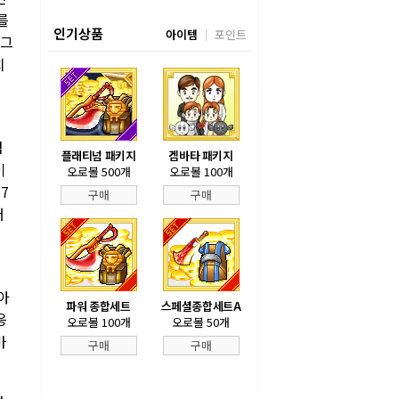
를
인기상품
아이템
포인트
 그
치
첨
플래티넘 패키지
겜바타 패키지
이
오로볼 500개
오로볼 100개
7
구매
구매
더
아
파워 종합세트
스페셜종합세트A
응
오로볼 100개
오로볼 50개
마
구매
구매