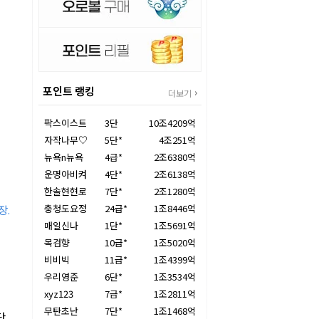
포인트 랭킹
더보기
팍스이스트
3단
10조4209억
자작나무♡
5단*
4조251억
뉴욕n뉴욕
4급*
2조6380억
운명아비켜
4단*
2조6138억
한솔현현로
7단*
2조1280억
충청도요정
24급*
1조8446억
장.
매일신나
1단*
1조5691억
목검향
10급*
1조5020억
비비빅
11급*
1조4399억
우리영준
6단*
1조3534억
xyz123
7급*
1조2811억
무탄초난
7단*
1조1468억
단