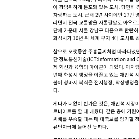
이 광범위하게 분포돼 있는 도시. 당연히
자랑하는 도시. 근래 2년 사이에만 17만 명
러면서 전국 교통망을 사통팔달로 아우르고
단체 가운데 서울 강남구 다음으로 탄탄하
화성시가 10년 뒤 세계 부자 4대 도시로
참으로 오랫동안 주홍글씨처럼 따라다녔던 ‘
단 정보통신기술(ICT:Information and
제 혁신과 융합의 아이콘이 되었다. 이처럼 
년째 화성시 행정을 이끌고 있는 채인석 시
불어 청바지 복식은 전시행정, 탁상행정
다.
게다가 더없이 반가운 것은, 채인석 시장
르바이트를 할 때 배웠다. 같은 층에 기원
씨배를 우승할 때는 매 대국보를 암기할 정
유단자급에 들어선 듯하다.