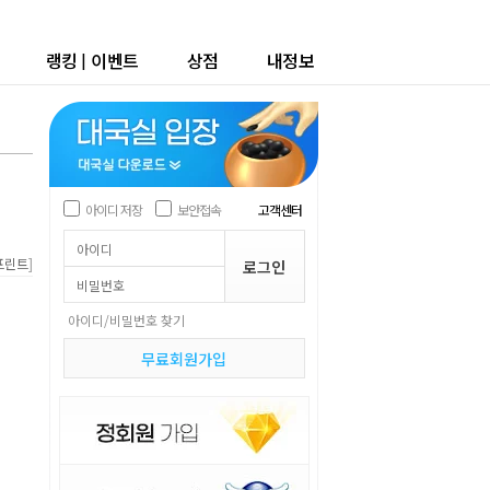
랭킹
|
이벤트
상점
내정보
아이디 저장
보안접속
고객센터
]
프린트
아이디/비밀번호 찾기
무료회원가입