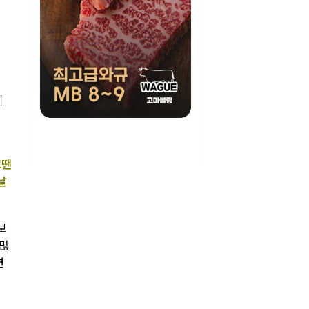
이
그땐
날
보
 많
면