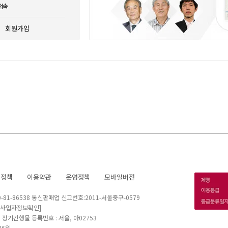
접속
회원가입
호정책
이용약관
운영정책
모바일버전
1-86538 통신판매업 신고번호:2011-서울중구-0579
[사업자정보확인]
 I 정기간행물 등록번호 : 서울, 아02753
26일