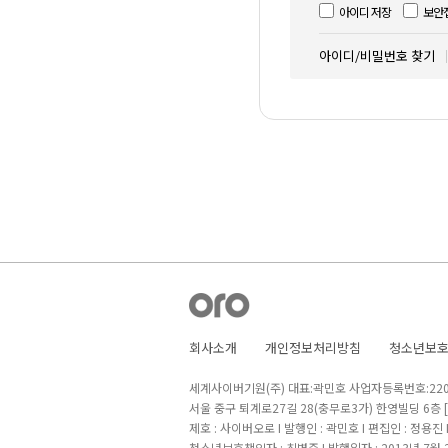
아이디 저장
보안
아이디/비밀번호 찾기
회사소개
개인정보처리방침
청소년보
세계사이버기원(주) 대표:곽민호 사업자등록번호:220-8
서울 중구 퇴계로27길 28(충무로3가) 한영빌딩 6층
제호 : 사이버오로 I 발행인 : 곽민호 I 편집인 : 정용진
청소년보호책임자 : 최병준 I 발행일자 : 2013년 7월 