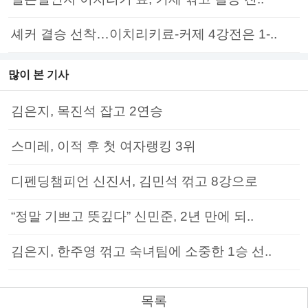
셰커 결승 선착…이치리키료-커제 4강전은 1-..
많이 본 기사
김은지, 목진석 잡고 2연승
스미레, 이적 후 첫 여자랭킹 3위
디펜딩챔피언 신진서, 김민석 꺾고 8강으로
“정말 기쁘고 뜻깊다” 신민준, 2년 만에 되..
김은지, 한주영 꺾고 숙녀팀에 소중한 1승 선..
목록