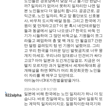
노인들은 경로당에서 낮잠 자고 놀기만 한답디
까? 일자리가 없어서 못하지 일자리만 나면 일
본 노인들보다 더 열심히 합니다. 공공근로, 공
익근로, 노인 일자리, 학교 앞 횡단보도 신호봉
사, 바우처 도시락 배달 등등. 그리고 한국에 기
원이 몇 만개라고요? 이 분 혹시 네안데르탈인
들과 동굴에서 살다 나오셨나? 한국도 바둑 인
기가 시들하여 그 많던 바둑교실, 기원들이 쪼그
라들고 폐업하여 총 몇 백 개도 안 될걸요? 간판
만 덜렁 걸려있지 텅 빈 기원이 널렸어요. 그리
고 우리 한국을 더러운 당신 발뒷굼치로 너무 뭉
개지 마세요. 우리나라 임대료나 인건비가 싸다
고요? 아마 일본과 도긴개긴일걸요. 지금은 어
떨지 모르지만 과거 일본에서 세계바둑대회 공
개해설을 하면 90%가 머리 희끗희끗한 노인들
이 자리를 꽉 메우고 있던데요.
야이놈아너3대가천벌을받을거다.
2024-09-24 오후 9:17:00
일본에 비해 한국에는 노인 일자리가 하나 더 있
922alpha
습니다. 바로 친일매국노 앞잡이 알바 일용직 또
는 계약직 일자리이지요. 일용직이란 태극기와