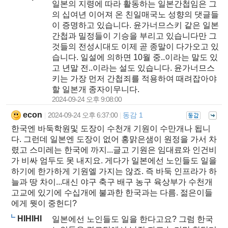
일본의 지령에 따라 활동하는 일본간첩임은 그
의 십여년 이어져 온 친일매국노 성향의 댓글들
이 증명하고 있습니다. 윤가너므스키 같은 일본
간첩과 밀정들이 기승을 부리고 있습니다만 그
것들의 전성시대도 이제 곧 종말이 다가오고 있
습니다. 일설에 의하면 10월 중..이라는 말도 있
고 년말 전..이라는 설도 있습니다. 윤가너므스
키는 가장 먼저 간첩죄를 적용하여 때려잡아야
할 일본개 종자이무니다.
2024-09-24 오후 9:08:00
econ
2024-09-24 오후 6:37:00
동감 1
|
|
한국엔 바둑학원및 도장이 수천개 기원이 수만개나 됩니
다. 그런데 일본엔 도장이 없어 홍맑은샘이 원정을 가서 차
렸고 스미레는 한국에 까지...글고 기원은 임대료와 인건비
가 비싸 엄두도 못 내지요. 게다가 일본에선 노인들도 일을
하기에 한가하게 기원엘 가지는 않죠. 즉 바둑 인프라가 하
늘과 땅 차이...대신 야구 축구 배구 농구 육상부가 수천개
고교에 있기에 수십개에 불과한 한국과는 다름. 젊은이들
에게 뭣이 중헌디?
HIHIHI
일본에선 노인들도 일을 한다고요? 그럼 한국