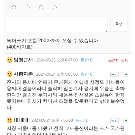
띄어쓰기 포함 200자까지 쓰실 수 있습니다.
(400바이트)
엄청큰새
2024-09-25 오전 6:47:00
동감 0
|
|
글쓴이 삭제
사황지존
2024-09-24 오후 9:03:00
동감 0
|
|
진서의 응시배 연패가 무산된게 아쉽네 저정도 기사들이
응씨배 결승이라니 솔직히 일본기사 응시배 우승은 축하
한다만 결승전 두기사의 내용은 진서같은 초일류에 한참
못치는데 진서가 컨디션 조절을 잘못했다고 밖에 볼수없
다
HIHIHI
2024-09-24 오후 7:36:00
동감 1
|
|
자칭 서울대를 나왔고 전직 교사출신이라는 자가 국가관
이나 민족의식이 단 1도 없다.