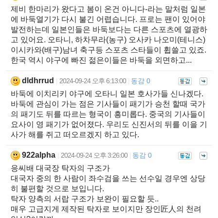
제비 한마리가 왔다고 봄이 온건 아니다-라는 말처럼 일본
에 바둑열기가 다시 불긴 어렵습니다. 프로는 팬이 있어야
발전하는데 일본인들은 바둑보다는 다른 스포츠에 열광하
고 있어요. 오타니, 하차무라(농구) 오사카 나오미(테니스)
이시카와(배구)남녀 축구등 스포츠 스타들이 휩쓸고 있죠.
한국 역시 야구에 빠진 젊은이들은 바둑을 외면하고...
dldhrrud
2024-09-24 오후 6:13:00
동감 0
|
|
바둑에 이치리키 야구에 오타니 일본 호사가들 신나겠다.
바둑에 관심이 가는 점은 기사들이 패기가 승천 할때 국가
의 패기도 뒤를 따르는 형국이 흥미롭다. 중국의 기사들이
요사이 영 패기가 없어졌다. 우리도 신진서의 뒤를 이을 기
사가 해를 쥐고 떠오르겠지 하고 있다.
922alpha
2024-09-24 오후 3:26:00
동감 0
|
|
응씨배 대국장 탁자의 구조가
대국자 중의 한 사람이 좌수검을 쓰는 선수일 경우엔 상당
히 불편할 것으로 보입니다.
탁자 양측의 서랍 구조가 보완이 필요할 듯..
매우 고급지게 제작된 탁자로 보이지만 장인匠人의 천려