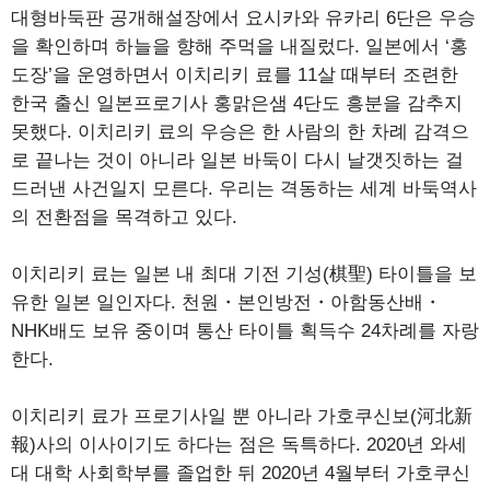
대형바둑판 공개해설장에서 요시카와 유카리 6단은 우승
을 확인하며 하늘을 향해 주먹을 내질렀다. 일본에서 ‘홍
도장’을 운영하면서 이치리키 료를 11살 때부터 조련한
한국 출신 일본프로기사 홍맑은샘 4단도 흥분을 감추지
못했다. 이치리키 료의 우승은 한 사람의 한 차례 감격으
로 끝나는 것이 아니라 일본 바둑이 다시 날갯짓하는 걸
드러낸 사건일지 모른다. 우리는 격동하는 세계 바둑역사
의 전환점을 목격하고 있다.
이치리키 료는 일본 내 최대 기전 기성(棋聖) 타이틀을 보
유한 일본 일인자다. 천원・본인방전・아함동산배・
NHK배도 보유 중이며 통산 타이틀 획득수 24차례를 자랑
한다.
이치리키 료가 프로기사일 뿐 아니라 가호쿠신보(河北新
報)사의 이사이기도 하다는 점은 독특하다. 2020년 와세
대 대학 사회학부를 졸업한 뒤 2020년 4월부터 가호쿠신