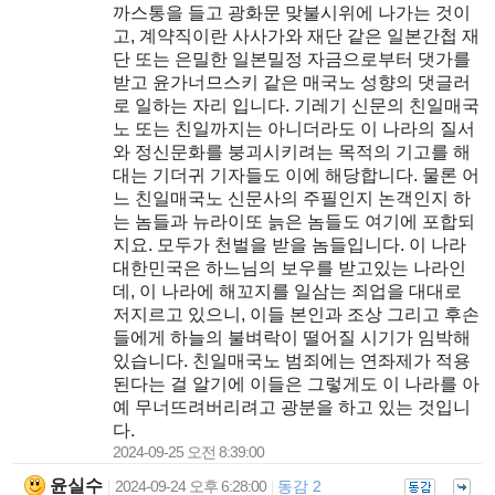
까스통을 들고 광화문 맞불시위에 나가는 것이
고, 계약직이란 사사가와 재단 같은 일본간첩 재
단 또는 은밀한 일본밀정 자금으로부터 댓가를
받고 윤가너므스키 같은 매국노 성향의 댓글러
로 일하는 자리 입니다. 기레기 신문의 친일매국
노 또는 친일까지는 아니더라도 이 나라의 질서
와 정신문화를 붕괴시키려는 목적의 기고를 해
대는 기더귀 기자들도 이에 해당합니다. 물론 어
느 친일매국노 신문사의 주필인지 논객인지 하
는 놈들과 뉴라이또 늙은 놈들도 여기에 포합되
지요. 모두가 천벌을 받을 놈들입니다. 이 나라
대한민국은 하느님의 보우를 받고있는 나라인
데, 이 나라에 해꼬지를 일삼는 죄업을 대대로
저지르고 있으니, 이들 본인과 조상 그리고 후손
들에게 하늘의 불벼락이 떨어질 시기가 임박해
있습니다. 친일매국노 범죄에는 연좌제가 적용
된다는 걸 알기에 이들은 그렇게도 이 나라를 아
예 무너뜨려버리려고 광분을 하고 있는 것입니
다.
2024-09-25 오전 8:39:00
윤실수
2024-09-24 오후 6:28:00
동감 2
|
|