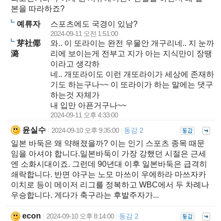
본을 따라하죠?
예류자
스포츠에도 국경이 있남?
2024-09-11 오전 1:51:00
芽社倻
와.. 이 또라이는 완전 우물안 개구리네.. 지 눈까
潞
리에 보이는게 전부고 지가 아는 지식만이 장땡
이라고 생각하
네.. 개또라이도 이런 개또라이가 세상에 존재하
기도 하는구나~~ 이 또라이가 하는 말에는 댓구
하는것 자체가
내 입만 아픈거구나~~
2024-09-11 오후 4:33:00
윤실수
2024-09-10 오후 9:35:00
동감 2
|
|
일본 바둑은 왜 약해졌을까? 이는 인기 스포츠 종목 때문
임을 아셔야 합니다.일본바둑이 가장 강했던 시절은 근세
엔 소화시대이죠. 그런데 90년대 이후 일본바둑은 급격히
쇄락합니다. 반면 야구는 노모 마쓰이 우에하라 마쓰자카
이치로 등이 메이저 리그를 정복하고 WBC에서 두 차례나
우승합니다. 게다가 축구라는 후발주자가...
econ
2024-09-10 오후 8:14:00
동감 2
|
|