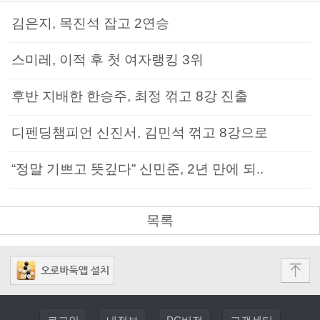
김은지, 목진석 잡고 2연승
스미레, 이적 후 첫 여자랭킹 3위
후반 지배한 한승주, 최정 꺾고 8강 진출
디펜딩챔피언 신진서, 김민석 꺾고 8강으로
“정말 기쁘고 뜻깊다” 신민준, 2년 만에 되..
목록