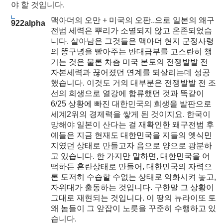
야 할 것입니다.
맥아더의 오만 + 미국의 오판..으로 일본의 왜구
922alpha
전범 세력은 뿌리가 소멸되지 않고 온존되었습
니다. 살아남은 그것들은 맥아더 현지 군정사령
의 똥구녕을 빨아주는 반대급부를 고스란히 챙
기는 것은 물론 차츰 미국 본토의 전쟁발발 전
자본세력과 끊어졌던 연계를 되살리는데 성공
했습니다. 이것도 거의 대부분은 전쟁발발 전 조
선의 희생으로 열강에 합류했던 것과 똑같이
6/25 상황에 빠진 대한민국의 희생을 발판으로
세계2위의 경제력을 쌓게 된 것이지요. 한국이
망해야 일본이 산다는 걸 재확인한 왜구전범 후
예들은 지금 현재도 대한민국을 지들의 옛식민
지였던 상태로 만들고자 음으로 양으로 광분하
고 있습니다. 한 가지만 말하면, 대한민국을 어
떡하든 혼란상태로 만들어, 대한민국의 자력으
론 도저히 수습할 수없는 상태로 악화시켜 놓고,
자위대가 출동하는 것입니다. 구한말 그 상황이
그대로 재현되는 것입니다. 이 땅의 뉴라이또 토
왜 놈들이 그 앞잡이 노릇을 꾸준히 수행하고 있
습니다.