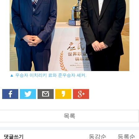
▲ 우승자 이치리키 료와 준우승자 셰커.
목록
동감순
등록순
댓글쓰기