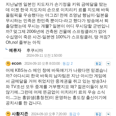
지난날엔 일본인 지도자가 손기정을 키워 금메달을 땄는
데 이젠 한국 지도자의 손으로 이치리키 료를 지도해 바둑
올림픽을 우승했다는 야그죠! 전에 조영남 행님이-일본을
무시하는 민족은 한민족 뿐이다-라고 했다가 방송에서 퇴
출당했는데 무시는 개뿔? 일본이 어디 무시당할 군번입니
까? 엊그제 2006년에 건축된 건물에 스프링클러가 없어
수십명이 죽은 사건-일본엔 100%가 스프링클러, 땅 꺼짐?
Oh,no! 졸부는 아직
예류자
후쿠시마
2024-09-11 오전 1:50:00
econ
2024-09-10 오후 8:03:00
동감 2
|
|
어제 KBS뉴스 메인 창에 바둑얘기가 나왔다면 믿겠습니
까? 아다시피 한국 바둑의 남자팀은 지난 아시안 게임에
서 금메달을 거머 쥐었지만 중계권을 쥐고 있는 방송3사
와 TV조선 모두 중계를 거부했지요 왜? 젊은이들이 보지
않기에..그런데 어제 뜬금없이 이치리키 료의 우승 소식
이...그는 홍맑샘(홍청천)이 운영하는 홍도장 출신이기에
공치사를 한 겁니다.
사황지존
2024-09-10 오후 7:20:00
동감 0
|
|