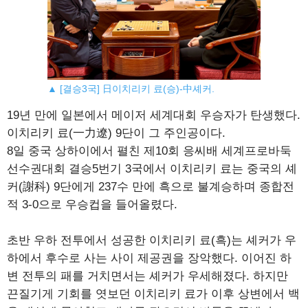
▲ [결승3국] 日이치리키 료(승)-中셰커.
19년 만에 일본에서 메이저 세계대회 우승자가 탄생했다.
이치리키 료(一力遼) 9단이 그 주인공이다.
8일 중국 상하이에서 펼친 제10회 응씨배 세계프로바둑
선수권대회 결승5번기 3국에서 이치리키 료는 중국의 셰
커(謝科) 9단에게 237수 만에 흑으로 불계승하며 종합전
적 3-0으로 우승컵을 들어올렸다.
초반 우하 전투에서 성공한 이치리키 료(흑)는 셰커가 우
하에서 후수로 사는 사이 제공권을 장악했다. 이어진 하
변 전투의 패를 거치면서는 셰커가 우세해졌다. 하지만
끈질기게 기회를 엿보던 이치리키 료가 이후 상변에서 백