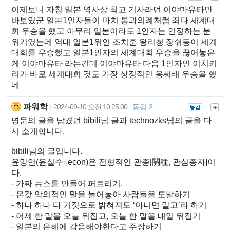
이제보니 자칭 일본 역사상 최고 기사라던 이야마유타만
바보였군 일본1인자들이 마치 통과의례처럼 죄다 세계대
회 우승을 했고 아무리 일본이라도 1인자는 인정하는 분
위기였는데 역대 일본1위인 조치훈 왕리청 장쉬등이 세계
대회를 우승했고 일본1인자의 세계대회 우승을 끊어놓은
게 이야마유타 라는건데 이야마유타 다음 1인자인 이치키
리가 바로 세계대회 것도 가장 상징적인 응씨배 우승을 했
네
파워학
2024-09-10 오전 10:25:00
동감 2
|
|
명문의 글을 남겼던 bibili님 글과 technozks님의 글을 다
시 소개합니다.
bibili님의 글입니다.
윤망언(윤실수=econ)은 전형적인 관종[關種, 관심종자]이
다.
- 가짜 뉴스를 만들어 퍼트리기,
- 온갖 악의적인 말을 늘어놓아 사람들을 도발하기
- 하나 하나 다 거짓으로 밝혀져도 ‘아니면 말고’라 하기
- 어제 한 말을 오늘 뒤집고, 오늘 한 말을 내일 뒤집기
- 일본의 은혜에 감읍해야한다고 주장하기