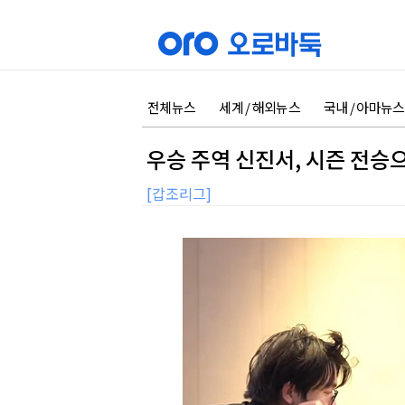
전체뉴스
세계 / 해외뉴스
국내 / 아마뉴스
우승 주역 신진서, 시즌 전승
[갑조리그]