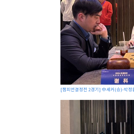
[챔피언결정전 2경기] 中셰커(승)-박정환