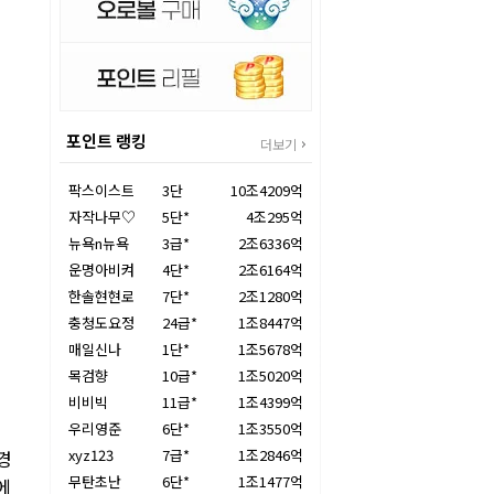
포인트 랭킹
더보기
팍스이스트
3단
10조4209억
자작나무♡
5단*
4조295억
뉴욕n뉴욕
3급*
2조6336억
운명아비켜
4단*
2조6164억
한솔현현로
7단*
2조1280억
충청도요정
24급*
1조8447억
매일신나
1단*
1조5678억
목검향
10급*
1조5020억
비비빅
11급*
1조4399억
우리영준
6단*
1조3550억
xyz123
7급*
1조2846억
경
무탄초난
6단*
1조1477억
에