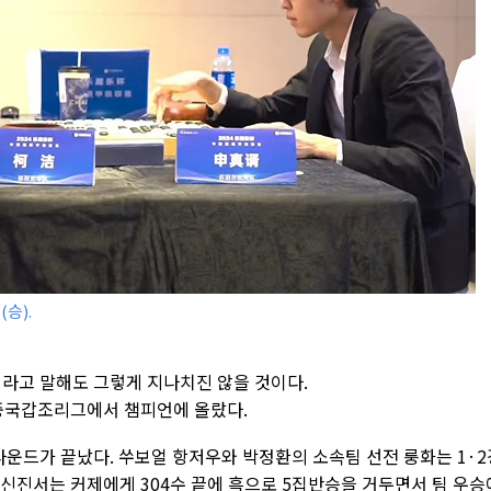
승).
이라고 말해도 그렇게 지나치진 않을 것이다.
 중국갑조리그에서 챔피언에 올랐다.
라운드가 끝났다. 쑤보얼 항저우와 박정환의 소속팀 선전 룽화는 1·2
른 신진서는 커제에게 304수 끝에 흑으로 5집반승을 거두면서 팀 우승