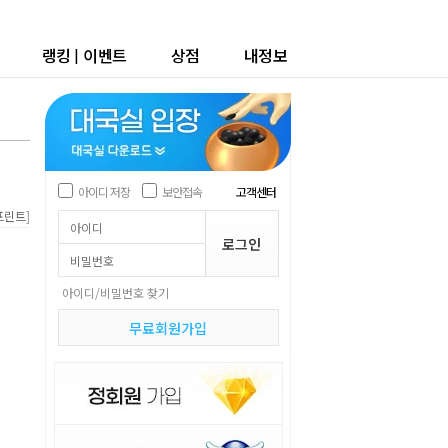
랭킹
|
이벤트
상점
내정보
아이디 저장
보안접속
고객센터
]
프린트
아이디/비밀번호 찾기
무료회원가입