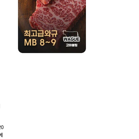
께
0
에