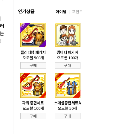
인기상품
아이템
포인트
이
그러
서는
입
플래티넘 패키지
겜바타 패키지
오로볼 500개
오로볼 100개
구매
구매
파워 종합세트
스페셜종합세트A
오로볼 100개
오로볼 50개
구매
구매