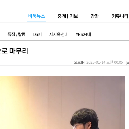
바둑뉴스
중계
|
기보
강좌
커뮤니티
특집 / 칼럼
LG배
지지옥션배
YES24배
으로 마무리
오로IN
2025-01-14 오전 00:05 [