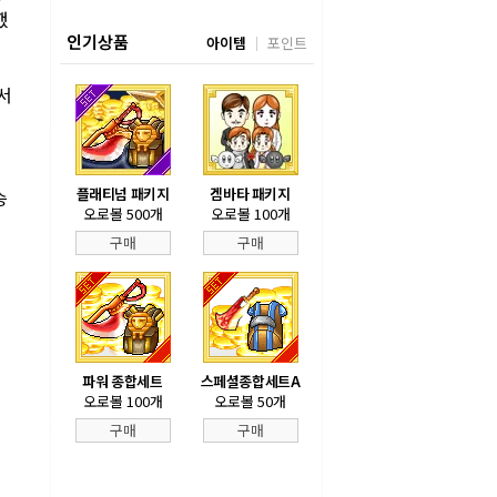
했
인기상품
아이템
포인트
서
수
플래티넘 패키지
겜바타 패키지
승
오로볼 500개
오로볼 100개
구매
구매
파워 종합세트
스페셜종합세트A
오로볼 100개
오로볼 50개
구매
구매