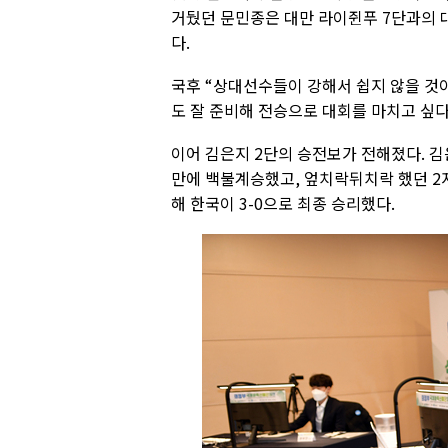
거뒀던 문민종은 대만 라이쥔푸 7단과의 
다.
국후 “상대선수들이 강해서 쉽지 않을 것
도 잘 준비해 전승으로 대회를 마치고 싶다.
이어 김은지 2단의 승전보가 전해졌다. 김
만에 백불계승했고, 엎치락뒤치락 했던 2지
해 한국이 3-0으로 최종 승리했다.