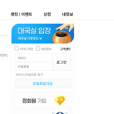
랭킹
|
이벤트
상점
내정보
아이디 저장
보안접속
고객센터
]
프린트
아이디/비밀번호 찾기
무료회원가입