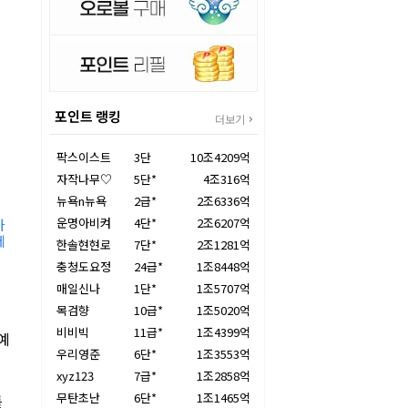
포인트 랭킹
더보기
팍스이스트
3단
10조4209억
자작나무♡
5단*
4조316억
뉴욕n뉴욕
2급*
2조6336억
운명아비켜
4단*
2조6207억
가
세
한솔현현로
7단*
2조1281억
충청도요정
24급*
1조8448억
매일신나
1단*
1조5707억
목검향
10급*
1조5020억
비비빅
11급*
1조4399억
예
우리영준
6단*
1조3553억
xyz123
7급*
1조2858억
무탄초난
6단*
1조1465억
를