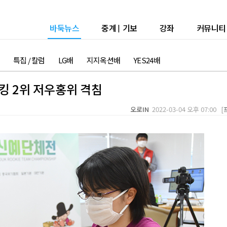
바둑뉴스
중계
|
기보
강좌
커뮤니티
특집 / 칼럼
LG배
지지옥션배
YES24배
킹 2위 저우홍위 격침
오로IN
2022-03-04 오후 07:00 [