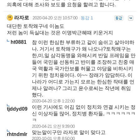
의혹에 대해 조사와 보도를 요청을 할려고 합니다.
라자로
2020-04-20 오전 10:57:00
동감 1
|
|
대단한 토착왜구네 이놈도
저런 놈이 득실대는 것은 이명박근혜때 키운거지
ht0881
참 이런 한심한 부류하고 같이 숨쉬고 살아야하
나. 거기서 토착왜구가 왜 나오나?토착왜구는
한,미,일 삼각동맹을 와해시켜 반일 프레임을 만
들어 국민을 선동하고 반미를 조장하고 친중 매
국 역활과 국가안보를 허물고 야당을 비하시키
기 위한 정치용어다. 아~~ 장래가 암담하다. 이
나라가 어디로 가는지 모르는 한심한 작태를 언
제나 알려나? 그리고 윤수로씨는 작년에 취임
했다.
2020-04-20 오후 1:22:00
이런 기사에도 어김 없이 정치와 연결 시키는 정
tjddyd09
신 이상자들 많어, 정치병 환자들, ㅋㅋㅋㅋㅋㅋ
ㅋ
2020-04-21 오전 9:39:00
맞는말이구만 라자로 말이 맞다고
rhtndmlr
2020-10-01 오후 8:50:00