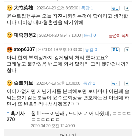
大竹英雄
2020-04-20 오전 8:35:00
동감 1
|
|
윤수로집행부는 오늘 자진사퇴하는것이 답이라고 생각합
니다.더이상 대바협혼란을 막기위해
대죽영웅2
2020-04-20 오전 7:13:00
동감 0
|
|
글쓴이 삭제
atop6307
2020-04-19 오후 10:33:00
동감 0
|
|
아니 협회 부회장까지 강제탈퇴 처리 했다고요?
그래놓고 불만있음 밴드에 와서 말하라 그리 했단겁니까?
참나
슬로커브
2020-04-19 오후 10:08:00
동감 1
|
|
어이가없지만 지난기사를 분석해보면 보나마나 이단패 술
익는향기 같은분들이 윤수로회장을 변호하는건 아닌데 하
면서 또 변호하러나서시겠죠?ㅋㅋ
흑기사
헐 !!!~~~ 이단패 , 드디어 기어 나왔네, ㄷㄷㄷㄷ
270
ㄷㄷㄷㄷㄷㄷ
2020-04-20 오전 12:40:00
더보기