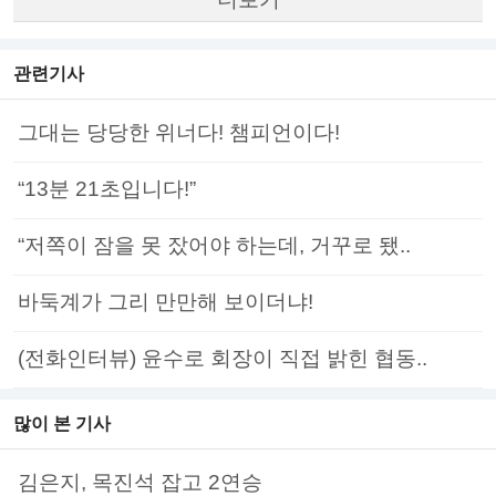
관련기사
그대는 당당한 위너다! 챔피언이다!
“13분 21초입니다!”
“저쪽이 잠을 못 잤어야 하는데, 거꾸로 됐..
바둑계가 그리 만만해 보이더냐!
(전화인터뷰) 윤수로 회장이 직접 밝힌 협동..
많이 본 기사
김은지, 목진석 잡고 2연승