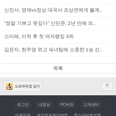
신진서, 영재vs정상 대국서 조상연에게 불계..
“정말 기쁘고 뜻깊다” 신민준, 2년 만에 되..
스미레, 이적 후 첫 여자랭킹 3위
김은지, 한주영 꺾고 숙녀팀에 소중한 1승 선..
목록
로그인
내정보
PC버전
고객센터
이용약관
|
개인정보처리방침
|
청소년보호정책