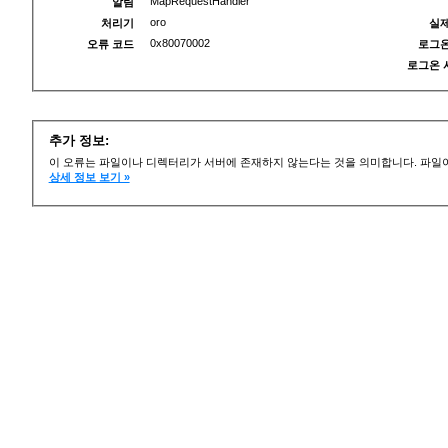
MapRequestHandler
알림
oro
처리기
실제
0x80070002
오류 코드
로그온
로그온 
추가 정보:
이 오류는 파일이나 디렉터리가 서버에 존재하지 않는다는 것을 의미합니다. 파일이
상세 정보 보기 »