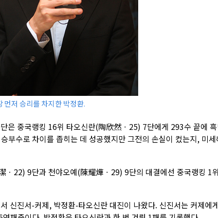
장 먼저 승리를 차지한 박정환.
9단은 중국랭킹 16위 타오신란(陶欣然ㆍ25) 7단에게 293수 끝에 
 승부수로 차이를 좁히는 데 성공했지만 그전의 손실이 컸는지, 미세
ㆍ22) 9단과 천야오예(陳耀燁ㆍ29) 9단의 대결에선 중국랭킹 1
에서 신진서-커제, 박정환-타오신란 대진이 나왔다. 신진서는 커제에
6연패중이다. 박정환은 타오신란과 한 번 겨뤄 1패를 기록했다.