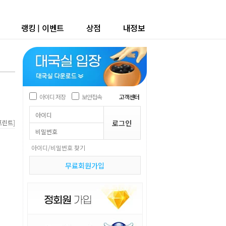
랭킹
|
이벤트
상점
내정보
아이디 저장
보안접속
고객센터
]
프린트
아이디/비밀번호 찾기
무료회원가입