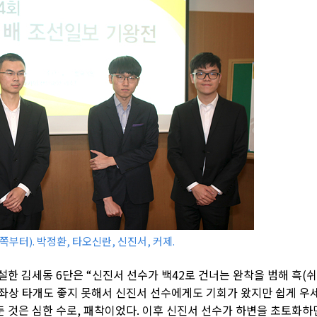
쪽부터). 박정환, 타오신란, 신진서, 커제.
한 김세동 6단은 “신진서 선수가 백42로 건너는 완착을 범해 흑(
 좌상 타개도 좋지 못해서 신진서 선수에게도 기회가 왔지만 쉽게 우
 둔 것은 심한 수로, 패착이었다. 이후 신진서 선수가 하변을 초토화하