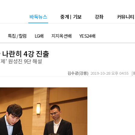
바둑뉴스
중계
|
기보
강좌
커뮤니티
특집 / 칼럼
LG배
지지옥션배
YES24배
 나란히 4강 진출
커제' 원성진 9단 해설
김수광(강릉)
2019-10-28 오후 04:55 [