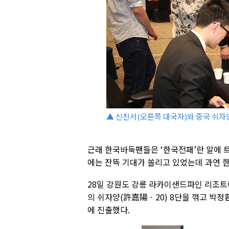
▲ 신진서(오른쪽 대국자)와 중국 쉬자
근래 한국바둑팬들은 ‘한국전패’란 말에 트
에는 잔뜩 기대가 쏠리고 있었는데 과연 한국
28일 강원도 강릉 라카이샌드파인 리조트에
의 쉬자양(許嘉陽ㆍ20) 8단을 꺾고 박정
에 진출했다.