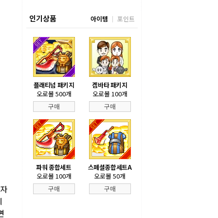
인기상품
아이템
포인트
플래티넘 패키지
겜바타 패키지
오로볼 500개
오로볼 100개
구매
구매
파워 종합세트
스페셜종합세트A
오로볼 100개
오로볼 50개
쉬자
구매
구매
세
면