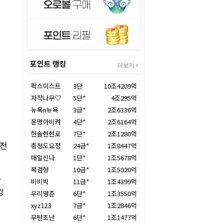
포인트 랭킹
더보기
팍스이스트
3단
10조4209억
자작나무♡
5단*
4조295억
뉴욕n뉴욕
3급*
2조6336억
운명아비켜
4단*
2조6164억
한솔현현로
7단*
2조1280억
강전
충청도요정
24급*
1조8447억
매일신나
1단*
1조5678억
목검향
10급*
1조5020억
국
비비빅
11급*
1조4399억
강
우리영준
6단*
1조3550억
xyz123
7급*
1조2846억
무탄초난
6단*
1조1477억