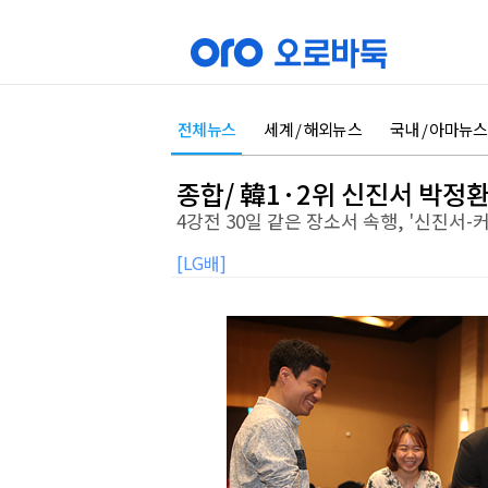
전체뉴스
세계 / 해외뉴스
국내 / 아마뉴스
종합/ 韓1·2위 신진서 박정환
4강전 30일 같은 장소서 속행, '신진서-
[LG배]