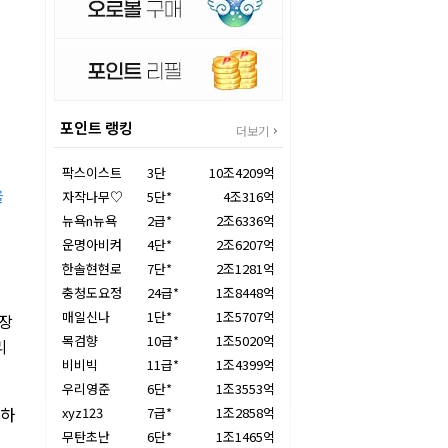
포인트 랭킹
더보기
팍스이스트
3단
10조4209억
을
자작나무♡
5단*
4조316억
뉴욕n뉴욕
2급*
2조6336억
운명아비켜
4단*
2조6207억
한솔현현로
7단*
2조1281억
충청도요정
24급*
1조8448억
매일신나
1단*
1조5707억
 장
목검향
10급*
1조5020억
리
비비빅
11급*
1조4399억
우리영준
6단*
1조3553억
말하
xyz123
7급*
1조2858억
무탄초난
6단*
1조1465억