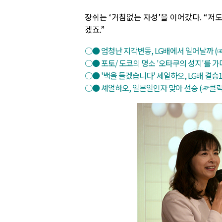
장쉬는 ‘거침없는 자성’을 이어갔다. “저
겠죠.”
○● 엄청난 지각변동, LG배에서 일어날까 (
○● 포토/ 도쿄의 명소 '오타쿠의 성지'를 가다
○● '백을 들겠습니다' 셰얼하오, LG배 결승1
○● 셰얼하오, 일본일인자 맞아 선승 (☞클릭