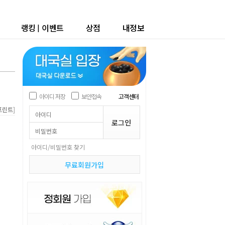
랭킹
|
이벤트
상점
내정보
아이디 저장
보안접속
고객센터
]
프린트
아이디/비밀번호 찾기
무료회원가입