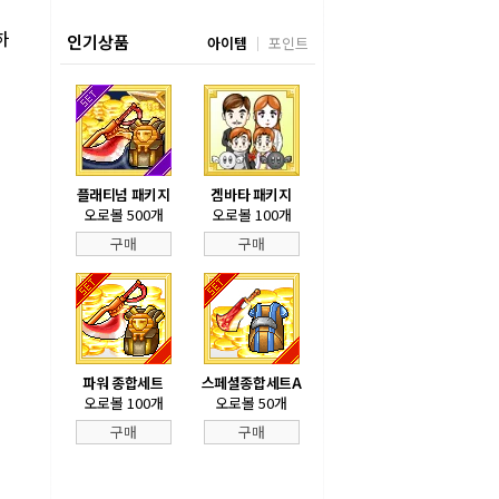
하
인기상품
아이템
포인트
플래티넘 패키지
겜바타 패키지
오로볼 500개
오로볼 100개
구매
구매
파워 종합세트
스페셜종합세트A
오로볼 100개
오로볼 50개
구매
구매