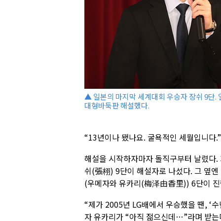
▲ 일본의 마지막 세계대회 우승자 장쉬 9단. 
대형바둑판 해설했다.
“13년이나 됐나요. 굴욕적인 세월입니다.”
해설을 시작하자마자 돌직구부터 날렸다. 
쉬(張栩) 9단이 해설자로 나섰다. 그 옆
(우메자와 유카리(梅泽由香里)) 6단이 진
“제가 2005년 LG배에서 우승했을 땐, 
자 유카리가 “아직 젊으신데…”라며 받는