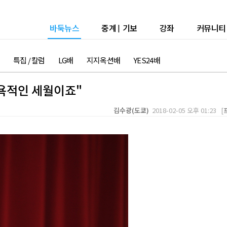
바둑뉴스
중계
|
기보
강좌
커뮤니티
특집 / 칼럼
LG배
지지옥션배
YES24배
굴욕적인 세월이죠"
김수광(도쿄)
2018-02-05 오후 01:23 [