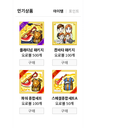
인기상품
아이템
포인트
플래티넘 패키지
겜바타 패키지
오로볼 500개
오로볼 100개
구매
구매
파워 종합세트
스페셜종합세트A
오로볼 100개
오로볼 50개
구매
구매