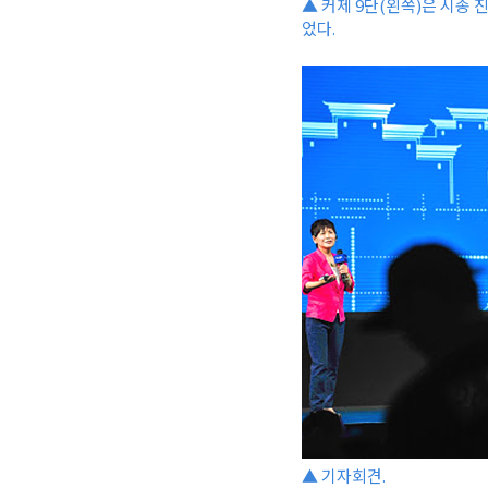
▲ 커제 9단(왼쪽)은 시종
었다.
▲ 기자회견.