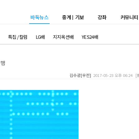
바둑뉴스
중계
|
기보
강좌
커뮤니티
특집 / 칼럼
LG배
지지옥션배
YES24배
속행
김수광[우전]
2017-05-23 오후 06:24 [