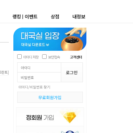
랭킹
|
이벤트
상점
내정보
아이디 저장
보안접속
고객센터
]
프린트
아이디/비밀번호 찾기
무료회원가입