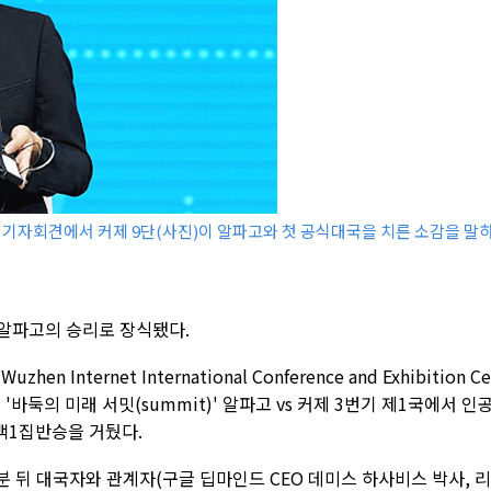
린 기자회견에서 커제 9단(사진)이 알파고와 첫 공식대국을 치른 소감을 말
 알파고의 승리로 장식됐다.
 Internet International Conference and Exhibition Ce
바둑의 미래 서밋(summit)' 알파고 vs 커제 3번기 제1국에서 인
 백1집반승을 거뒀다.
0분 뒤 대국자와 관계자(구글 딥마인드 CEO 데미스 하사비스 박사, 