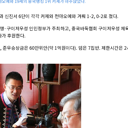
야오예와 19세의 중국랭킹 1위 커제가 마주앉았다.
신진서 6단이 각각 커제와 천야오예와 겨뤄 1-2, 0-2로 졌다.
맹·구이저우성 인민정부가 주최하고, 중국바둑협회 구이저우성 체
가 후원한다.
), 준우승상금은 60만위안(약 1억원이다). 덤은 7집반. 제한시간은 2