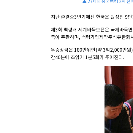
▲ 27세의 중국랭킹 2위 천
지난 준결승3번기에선 한국은 원성진 9단과 
제3회 백령배 세계바둑오픈은 국제바둑연
국이 주관하며, 백령기업제약주식유한회사
우승상금은 180만위안(약 3억2,000만원
간40분에 초읽기 1분5회가 주어진다.