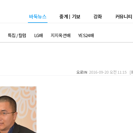
바둑뉴스
중계
|
기보
강좌
커뮤니티
특집 / 칼럼
LG배
지지옥션배
YES24배
오로IN
2016-09-20 오전 11:15 [