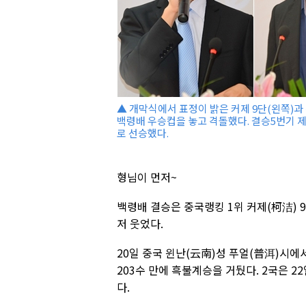
▲ 개막식에서 표정이 밝은 커제 9단(왼쪽)과 
백령배 우승컵을 놓고 격돌했다. 결승5번기 제
로 선승했다.
형님이 먼저~
백령배 결승은 중국랭킹 1위 커제(柯洁) 
저 웃었다.
20일 중국 윈난(云南)성 푸얼(普洱)시에
203수 만에 흑불계승을 거뒀다. 2국은 22
다.