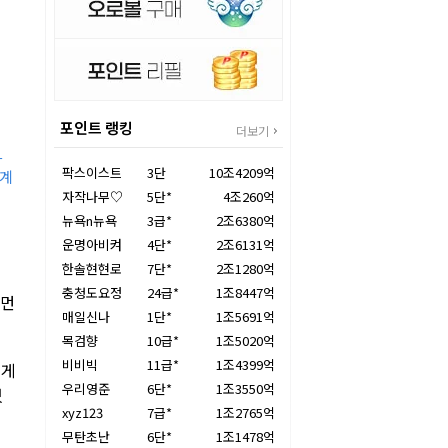
포인트 랭킹
더보기
가
팍스이스트
3단
10조4209억
불계
자작나무♡
5단*
4조260억
뉴욕n뉴욕
3급*
2조6380억
운명아비켜
4단*
2조6131억
한솔현현로
7단*
2조1280억
충청도요정
24급*
1조8447억
 먼
매일신나
1단*
1조5691억
목검향
10급*
1조5020억
비비빅
11급*
1조4399억
에게
우리영준
6단*
1조3550억
있
xyz123
7급*
1조2765억
무탄초난
6단*
1조1478억