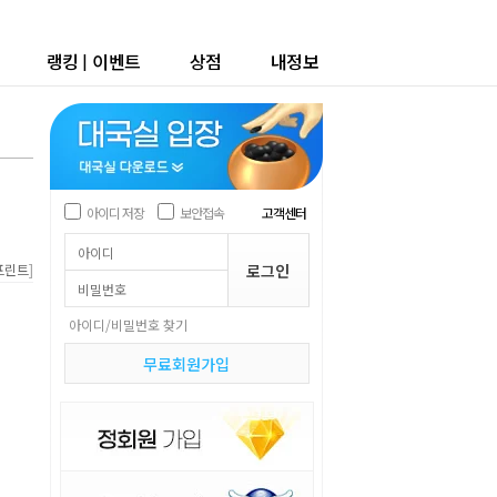
랭킹
|
이벤트
상점
내정보
아이디 저장
보안접속
고객센터
]
프린트
아이디/비밀번호 찾기
무료회원가입