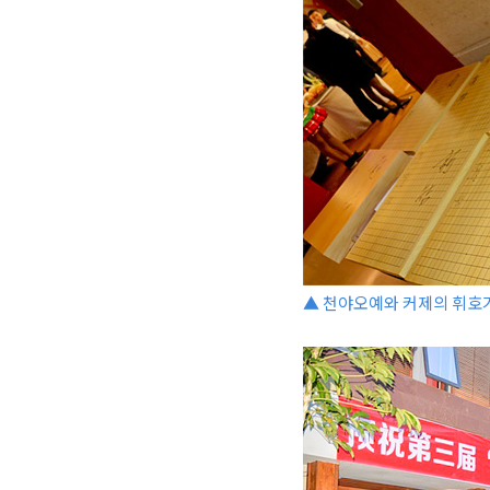
▲ 천야오예와 커제의 휘호가