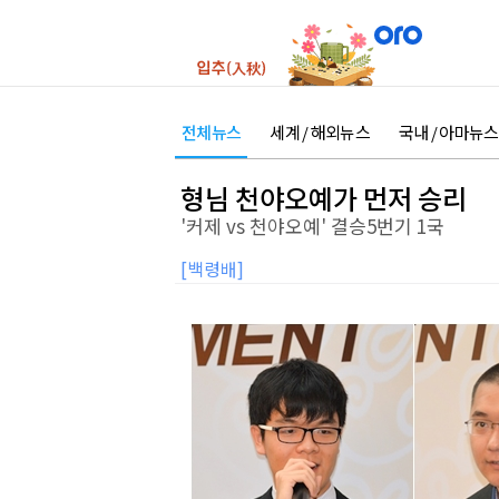
전체뉴스
세계 / 해외뉴스
국내 / 아마뉴스
형님 천야오예가 먼저 승리
'커제 vs 천야오예' 결승5번기 1국
[백령배]