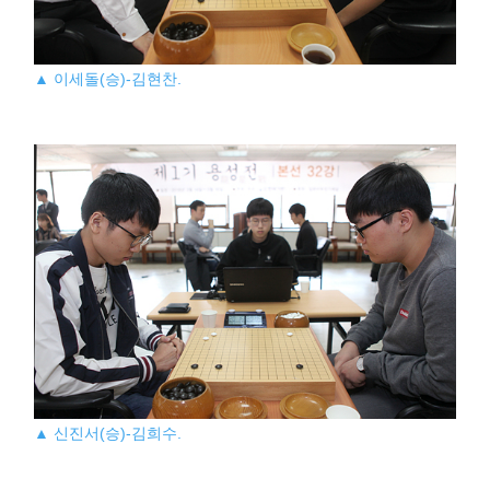
▲ 이세돌(승)-김현찬.
▲ 신진서(승)-김희수.