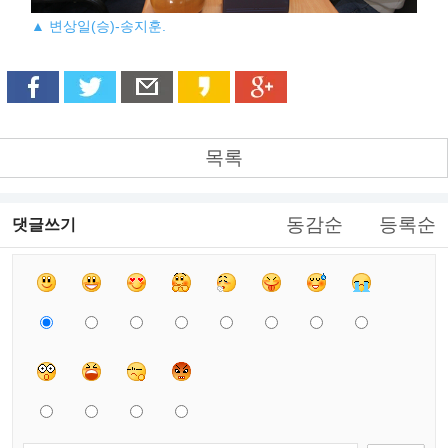
▲ 변상일(승)-송지훈.
목록
동감순
등록순
댓글쓰기