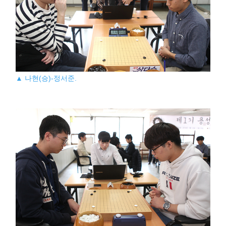
▲ 나현(승)-정서준.