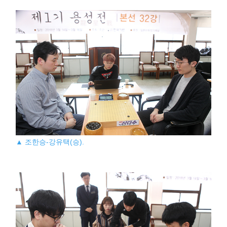
▲ 조한승-강유택(승).