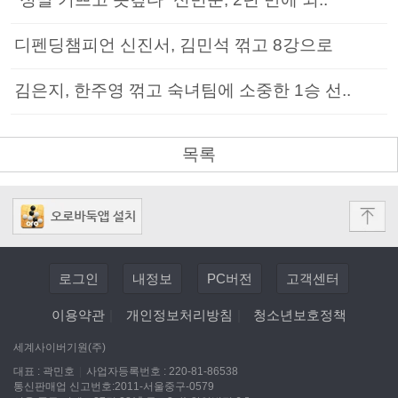
디펜딩챔피언 신진서, 김민석 꺾고 8강으로
김은지, 한주영 꺾고 숙녀팀에 소중한 1승 선..
목록
로그인
내정보
PC버전
고객센터
이용약관
|
개인정보처리방침
|
청소년보호정책
세계사이버기원(주)
대표 : 곽민호
|
사업자등록번호 : 220-81-86538
통신판매업 신고번호:2011-서울중구-0579