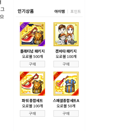
배
 그
인기상품
아이템
포인트
것으
플래티넘 패키지
겜바타 패키지
오로볼 500개
오로볼 100개
구매
구매
파워 종합세트
스페셜종합세트A
오로볼 100개
오로볼 50개
구매
구매