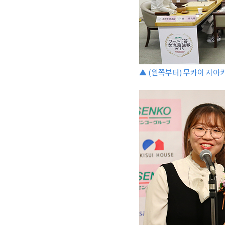
▲ (왼쪽부터) 무카이 지아키