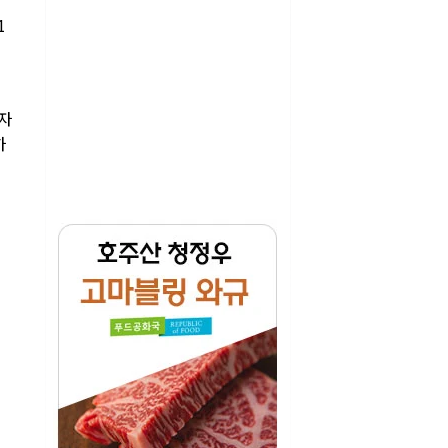
1
자자
하