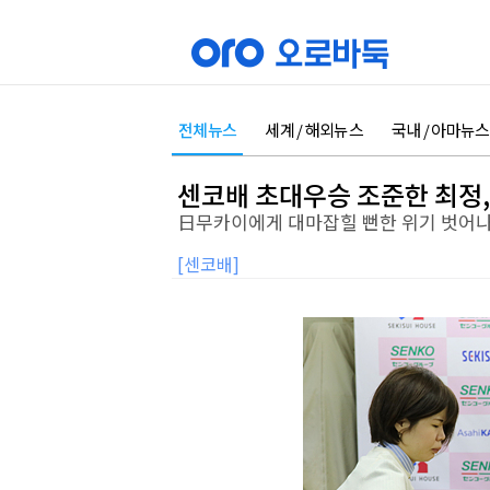
전체뉴스
세계 / 해외뉴스
국내 / 아마뉴스
센코배 초대우승 조준한 최정,
日무카이에게 대마잡힐 뻔한 위기 벗어
[센코배]