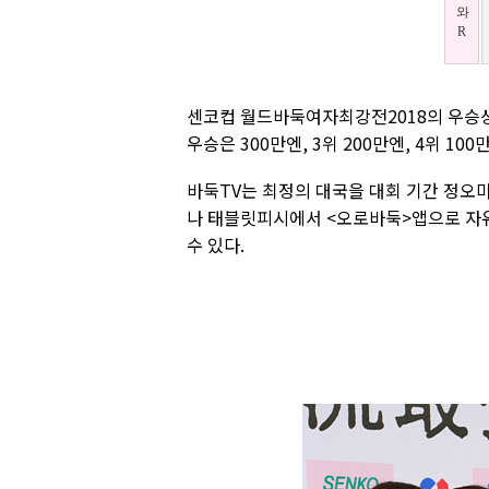
센코컵 월드바둑여자최강전2018의 우승상금
우승은 300만엔, 3위 200만엔, 4위 1
바둑TV는 최정의 대국을 대회 기간 정오
나 태블릿피시에서 <오로바둑>앱으로 자유
수 있다.