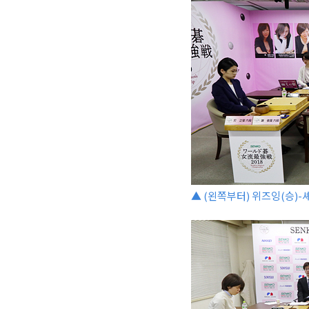
▲ (왼쪽부터) 위즈잉(승)-