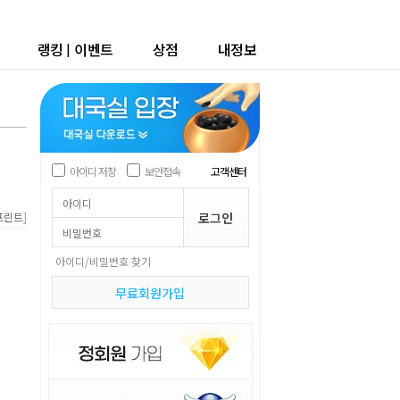
랭킹
|
이벤트
상점
내정보
아이디 저장
보안접속
고객센터
]
프린트
아이디/비밀번호 찾기
무료회원가입