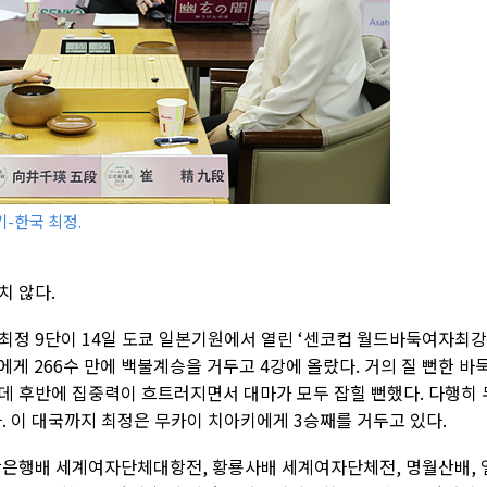
키-한국 최정.
치 않다.
최정 9단이 14일 도쿄 일본기원에서 열린 ‘센코컵 월드바둑여자최
단에게 266수 만에 백불계승을 거두고 4강에 올랐다. 거의 질 뻔한 바
데 후반에 집중력이 흐트러지면서 대마가 모두 잡힐 뻔했다. 다행히 
. 이 대국까지 최정은 무카이 치아키에게 3승째를 거두고 있다.
상은행배 세계여자단체대항전, 황룡사배 세계여자단체전, 명월산배, 