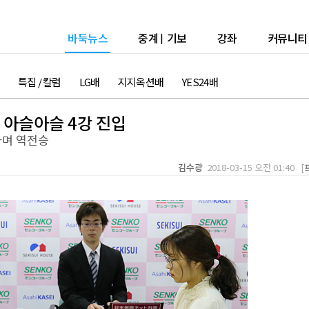
바둑뉴스
중계
|
기보
강좌
커뮤니티
특집 / 칼럼
LG배
지지옥션배
YES24배
 아슬아슬 4강 진입
나며 역전승
김수광
2018-03-15 오전 01:40 [