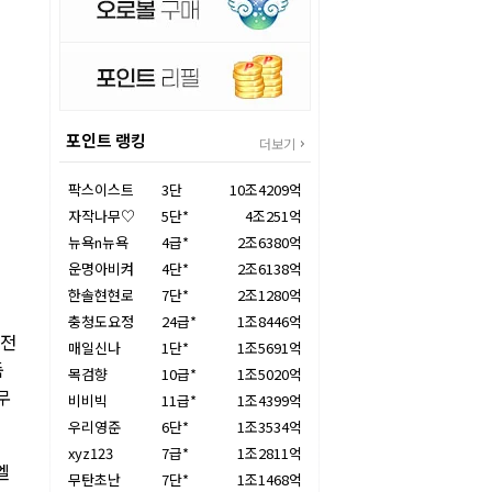
포인트 랭킹
더보기
팍스이스트
3단
10조4209억
자작나무♡
5단*
4조251억
뉴욕n뉴욕
4급*
2조6380억
운명아비켜
4단*
2조6138억
한솔현현로
7단*
2조1280억
충청도요정
24급*
1조8446억
강전
매일신나
1단*
1조5691억
둑
목검향
10급*
1조5020억
무
비비빅
11급*
1조4399억
우리영준
6단*
1조3534억
xyz123
7급*
1조2811억
엘
무탄초난
7단*
1조1468억