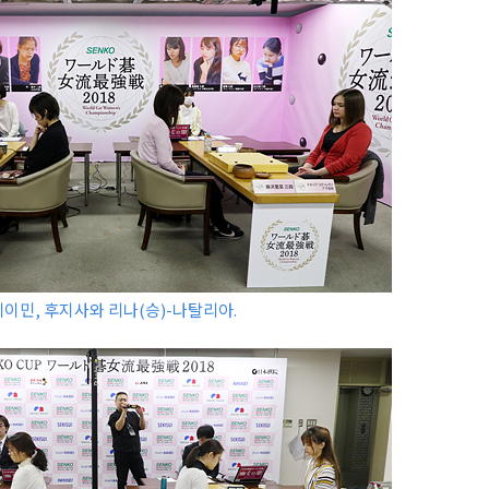
셰이민, 후지사와 리나(승)-나탈리아.