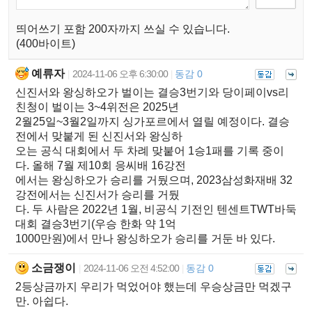
띄어쓰기 포함 200자까지 쓰실 수 있습니다.
(400바이트)
예류자
2024-11-06 오후 6:30:00
동감 0
|
|
신진서와 왕싱하오가 벌이는 결승3번기와 당이페이vs리
친청이 벌이는 3~4위전은 2025년
2월25일~3월2일까지 싱가포르에서 열릴 예정이다. 결승
전에서 맞붙게 된 신진서와 왕싱하
오는 공식 대회에서 두 차례 맞붙어 1승1패를 기록 중이
다. 올해 7월 제10회 응씨배 16강전
에서는 왕싱하오가 승리를 거뒀으며, 2023삼성화재배 32
강전에서는 신진서가 승리를 거뒀
다. 두 사람은 2022년 1월, 비공식 기전인 텐센트TWT바둑
대회 결승3번기(우승 한화 약 1억
1000만원)에서 만나 왕싱하오가 승리를 거둔 바 있다.
소금쟁이
2024-11-06 오전 4:52:00
동감 0
|
|
2등상금까지 우리가 먹었어야 했는데 우승상금만 먹겠구
만. 아쉽다.