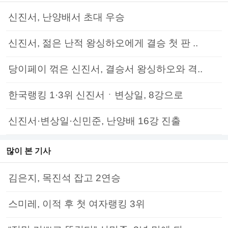
신진서, 난양배서 초대 우승
신진서, 젊은 난적 왕싱하오에게 결승 첫 판 ..
당이페이 꺾은 신진서, 결승서 왕싱하오와 격..
한국랭킹 1·3위 신진서ㆍ변상일, 8강으로
신진서·변상일·신민준, 난양배 16강 진출
많이 본 기사
김은지, 목진석 잡고 2연승
스미레, 이적 후 첫 여자랭킹 3위