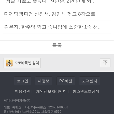
“정말 기쁘고 뜻깊다” 신민준, 2년 만에 되..
디펜딩챔피언 신진서, 김민석 꺾고 8강으로
김은지, 한주영 꺾고 숙녀팀에 소중한 1승 선..
목록
로그인
내정보
PC버전
고객센터
이용약관
|
개인정보처리방침
|
청소년보호정책
세계사이버기원(주)
대표 : 곽민호
|
사업자등록번호 : 220-81-86538
통신판매업 신고번호:2011-서울중구-0579