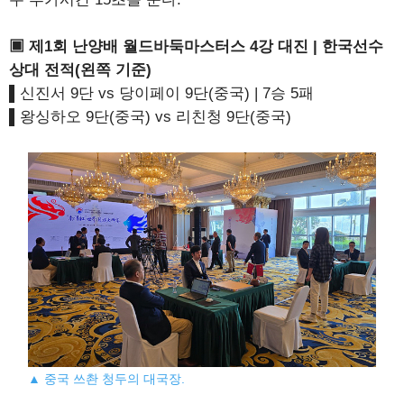
▣ 제1회 난양배 월드바둑마스터스 4강 대진 | 한국선수
상대 전적(왼쪽 기준)
▌신진서 9단 vs 당이페이 9단(중국) | 7승 5패
▌왕싱하오 9단(중국) vs 리친청 9단(중국)
▲ 중국 쓰촨 청두의 대국장.