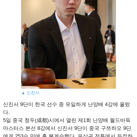
▲ 신진서.
신진서 9단이 한국 선수 중 유일하게 난양배 4강에 올랐
다.
5일 중국 청두(成都)시에서 열린 제1회 난양배 월드바둑
마스터스 본선 8강에서 신진서 9단이 중국 구쯔하오 9단
에게 253수 만에 흑 불계승했다. 우상귀 전투에서 득점하