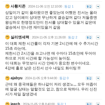
사황지존
2024-11-06 오전 12:10:00
동감 1
|
|
상일이가 같이 올라왔으면 좋았는데 어쨌든 진서는 올라
갔고 당이페이 상대면 무난하게 결승갈꺼 같다 저들중엔
왕싱하오 한명정도만이 진서를 상대할수 있을거 같은데
결승에서 만나면 재미있을거 같음
실리엔세력
2024-11-05 오후 11:26:00
동감 2
|
|
이 대회 제한 시간룰이 각자 기본 2시간에 매 수 추가시간
15초 라는데,
제한시간 2시간을 쓰고나면 매 수마다 15초안에 두어야
하므로 거의 시간패 할 가능성이 높아짐.
이 대회는 무엇보다 시간 안배가 중요한 변수이네요.
4강에 홀로 남은 신진서 선수 내일도 화이팅 !!!
ajabyu
2024-11-05 오후 9:44:00
동감 0
|
|
근데 왜 중국얘들은 하나같이 저리 생겼노,,, 모두 어좁이
에 얼굴 상태는 말할것도 없고, 참으로 딱하다. 우리 신진
서가 제일 잘생겼네
ieech
2024-11-05 오후 8:40:00
동감 1
|
|