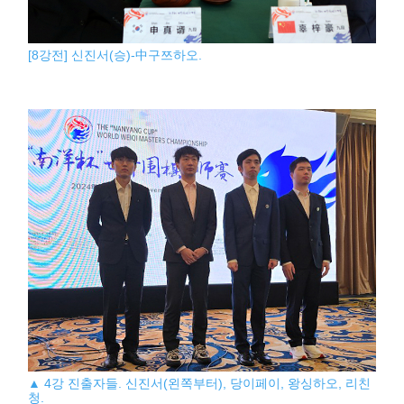
[8강전] 신진서(승)-中구쯔하오.
▲ 4강 진출자들. 신진서(왼쪽부터), 당이페이, 왕싱하오, 리친
청.