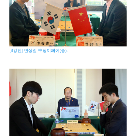
[8강전] 변상일-中당이페이(승).