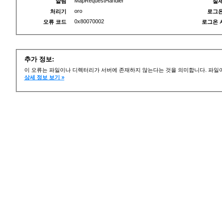
MapRequestHandler
알림
실제
oro
처리기
로그온
0x80070002
오류 코드
로그온 
추가 정보:
이 오류는 파일이나 디렉터리가 서버에 존재하지 않는다는 것을 의미합니다. 파일이
상세 정보 보기 »