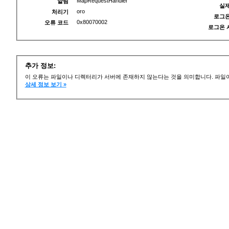
MapRequestHandler
알림
실제
oro
처리기
로그온
0x80070002
오류 코드
로그온 
추가 정보:
이 오류는 파일이나 디렉터리가 서버에 존재하지 않는다는 것을 의미합니다. 파일이
상세 정보 보기 »