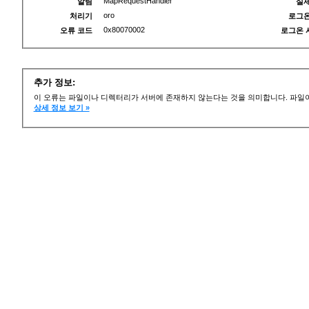
MapRequestHandler
알림
실제
oro
처리기
로그온
0x80070002
오류 코드
로그온 
추가 정보:
이 오류는 파일이나 디렉터리가 서버에 존재하지 않는다는 것을 의미합니다. 파일이
상세 정보 보기 »