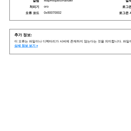
MapRequestHandler
알림
실제
oro
처리기
로그온
0x80070002
오류 코드
로그온 
추가 정보:
이 오류는 파일이나 디렉터리가 서버에 존재하지 않는다는 것을 의미합니다. 파일이
상세 정보 보기 »