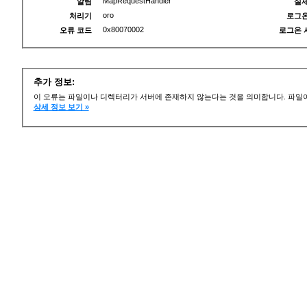
MapRequestHandler
알림
실제
oro
처리기
로그온
0x80070002
오류 코드
로그온 
추가 정보:
이 오류는 파일이나 디렉터리가 서버에 존재하지 않는다는 것을 의미합니다. 파일이
상세 정보 보기 »