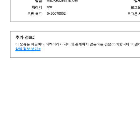
MapRequestHandler
알림
실제
oro
처리기
로그온
0x80070002
오류 코드
로그온 
추가 정보:
이 오류는 파일이나 디렉터리가 서버에 존재하지 않는다는 것을 의미합니다. 파일이
상세 정보 보기 »