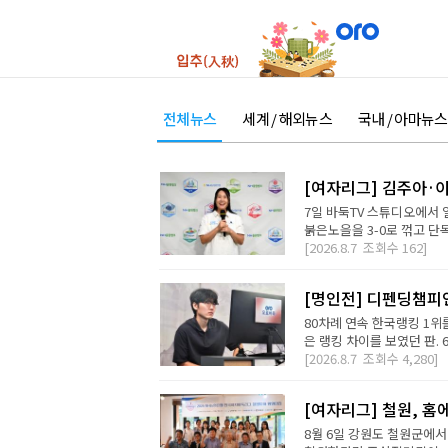
전체뉴스
세계 / 해외뉴스
국내 / 아마뉴스
[여자리그] 김주아·이
7일 바둑TV 스튜디오에서
붉은노을을 3-0로 꺾고 단독
[2026.8.7
조회수
162]
[명인전] 디펜딩챔피
80차례 연속 한국랭킹 1위를
은 랭킹 차이를 보였던 판. 
[2026.8.7
조회수
4,280]
[여자리그] 철원, 홈
8월 6일 강원도 철원군에서