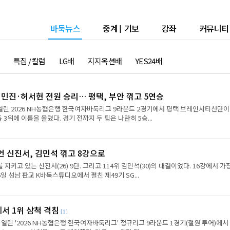
바둑뉴스
중계
|
기보
강좌
커뮤니티
특집 / 칼럼
LG배
지지옥션배
YES24배
민진·허서현 전원 승리… 평택, 부안 꺾고 5연승
 열린 2026 NH농협은행 한국여자바둑리그 9라운드 2경기에서 평택 브레인시티산단이
 3위에 이름을 올렸다. 경기 전까지 두 팀은 나란히 5승...
언 신진서, 김민석 꺾고 8강으로
 지키고 있는 신진서(26) 9단. 그리고 114위 김민석(30)의 대결이었다. 16강에서 가
6일 성남 판교 K바둑스튜디오에서 펼친 제49기 SG...
에서 1위 삼척 격침
[1]
 열린 '2026 NH농협은행 한국여자바둑리그' 정규리그 9라운드 1경기(철원 투어)에서