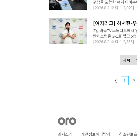
구생을 포함한 여자 아마추어
[2026.8.2
조회수
2,923]
[여자리그] 허서현-우
2일 바둑TV 스튜디오에서 
만세보령을 2-1로 꺾고 5승
[2026.8.2
조회수
2,355]
〈
1
2
회사소개
개인정보처리방침
청소년보