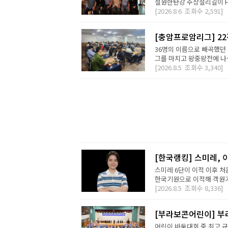
철원한탄강 주상절리길이 H2 D
[2026.8.6
조회수
2,591]
[충암프로암리그] 2
36명의 이름으로 빼곡했던 
그를 마치고 왕중왕전에 나설 
[2026.8.5
조회수
3,340]
[한국랭킹] 스미레, 
스미레 6단이 이적 이후 처
한국기원으로 이적해 객원기사
[2026.8.5
조회수
8,336]
[부라보콘어린이] 부
어린이 바둑대회 중 최고 