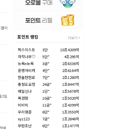
조별리
포인트 랭킹
더보기
팍스이스트
3단
10조4209억
자작나무♡
5단*
4조295억
뉴욕n뉴욕
3급*
2조6336억
운명아비켜
4단*
2조6164억
한솔현현로
7단*
2조1280억
충청도요정
24급*
1조8447억
매일신나
1단*
1조5678억
월2일
목검향
10급*
1조5020억
비비빅
11급*
1조4399억
우리영준
6단*
1조3550억
xyz123
7급*
1조2846억
무탄초난
6단*
1조1477억
장정에