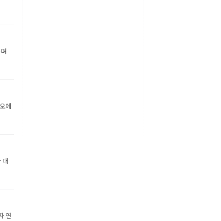
하며
디오에
 대
자 연