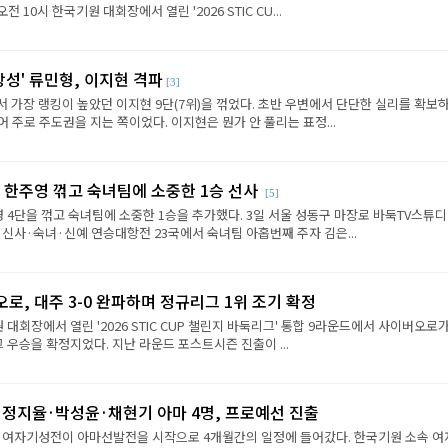
전 10시 한국기원 대회장에서 열린 '2026 STIC CU...
상성' 류민형, 이지현 격파
[3]
에서 가장 랭킹이 높았던 이지현 9단(7위)을 꺾었다. 초반 우변에서 단단한 실리를 확보
 주로 주도권을 지는 쪽이었다. 이지현은 뭔가 안 풀리는 표정...
 한주영 꺾고 숙녀팀에 소중한 1승 선사
[5]
 4단을 꺾고 숙녀팀에 소중한 1승을 추가했다. 3일 서울 성동구 마장로 바둑TV스튜
 신사·숙녀·신예 연승대항전 23국에서 숙녀팀 아홉번째 주자 김은...
로, 대주 3-0 완파하며 정규리그 1위 조기 확정
원 대회장에서 열린 '2026 STIC CUP 챌린지 바둑리그' 통합 9라운드에서 사이버오로가
그 우승을 확정지었다. 지난 라운드 포스트시즌 진출이 ...
·정지율·박성윤·채현기 아마 4명, 프로예선 진출
성 여자기성전이 아마선발전을 시작으로 4개월간의 일정에 들어갔다. 한국기원 소속 여