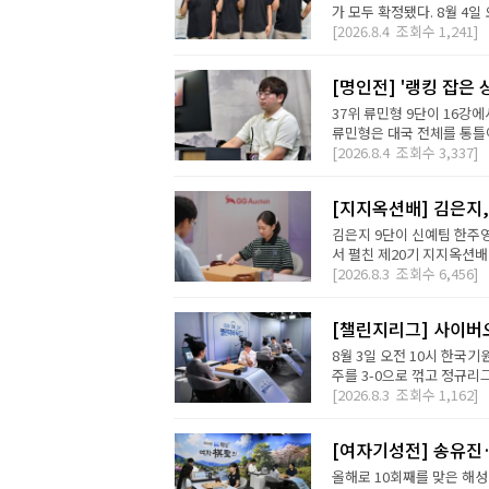
가 모두 확정됐다. 8월 4일 오
[2026.8.4
조회수
1,241]
[명인전] '랭킹 잡은 
37위 류민형 9단이 16강
류민형은 대국 전체를 통틀어
[2026.8.4
조회수
3,337]
[지지옥션배] 김은지,
김은지 9단이 신예팀 한주영
서 펼친 제20기 지지옥션배
[2026.8.3
조회수
6,456]
[챌린지리그] 사이버오
8월 3일 오전 10시 한국기
주를 3-0으로 꺾고 정규리
[2026.8.3
조회수
1,162]
[여자기성전] 송유진
올해로 10회째를 맞은 해