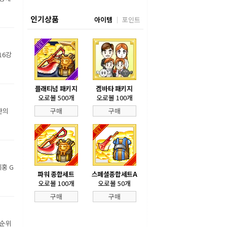
인기상품
아이템
포인트
16강
플래티넘 패키지
겜바타 패키지
오로볼 500개
오로볼 100개
만의
구매
구매
홍 G
파워 종합세트
스페셜종합세트A
오로볼 100개
오로볼 50개
구매
구매
 순위