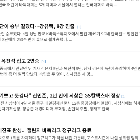
전국 어린이 바둑대회는 5개 지역과 서울에서 열리는 전국대회로 바둑 ...
판단이 승부 갈랐다…강유택, 8강 진출
[1]
반집 승부였다. 4일 성남 판교 K바둑스튜디오에서 펼친 제49기 SG배 한국일보 명인전 
8단에게 253수 만에 흑으로 불계승했다. ...
 목진석 잡고 2연승
[4]
종국에서 만났던 두 기사 김은지 9단과 목진석 9단. 당시 김은지 9단이 승리하며 4년 
엔 좀 더 일찍 만났다. 숙팀은 두 명이, 신사팀은 세 명...
 기쁘고 뜻깊다” 신민준, 2년 만에 되찾은 GS칼텍스배 정상
[3]
전 시상식이 4일 서울 중구 매일경제신문사 12층 중강당에서 열렸다. 시상식에는 허세
략기획실장, 장승준 매경미디어 부회장, 손현덕 주필, 양재호 한국...
대진표 완성... 챌린지 바둑리그 정규리그 종료
으로 1위를 차지하며 정규리그가 막을 내린 가운데, 포스트시즌에 나설 상위권 팀의