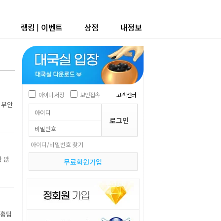
랭킹
|
이벤트
상점
내정보
아이디 저장
보안접속
고객센터
 부안
아이디/비밀번호 찾기
장 많
무료회원가입
 홈팀