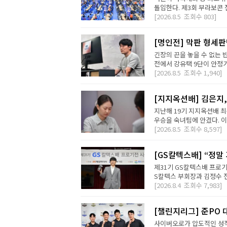
돌입한다. 제3회 부라보콘 
[2026.8.5
조회수
803]
[명인전] 막판 형세
긴장의 끈을 놓을 수 없는 
전에서 강유택 9단이 안정기 
[2026.8.5
조회수
1,940]
[지지옥션배] 김은지,
지난해 19기 지지옥션배 최
우승을 숙녀팀에 안겼다. 이번
[2026.8.5
조회수
8,597]
[GS칼텍스배] “정말
제31기 GS칼텍스배 프로기
S칼텍스 부회장과 김정수 전
[2026.8.4
조회수
7,983]
[챌린지리그] 준PO 
사이버오로가 압도적인 성적