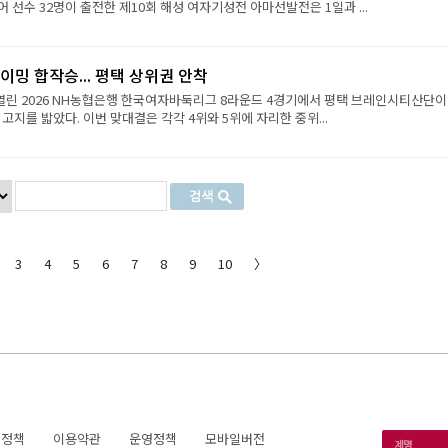
 선수 32명이 출전한 제10회 해성 여자기성전 아마선발전은 1일과 ...
이밍 합작승... 평택 상위권 안착
열린 2026 NH농협은행 한국여자바둑리그 8라운드 4경기에서 평택 브레인시티산단이
 고지를 밟았다. 이번 맞대결은 각각 4위와 5위에 자리한 중위...
3
4
5
6
7
8
9
10
〉
호정책
이용약관
운영정책
모바일버전