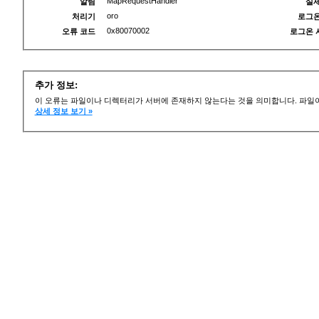
MapRequestHandler
알림
실제
oro
처리기
로그온
0x80070002
오류 코드
로그온 
추가 정보:
이 오류는 파일이나 디렉터리가 서버에 존재하지 않는다는 것을 의미합니다. 파일이
상세 정보 보기 »