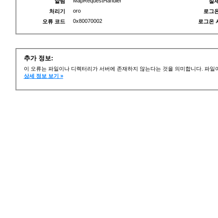
MapRequestHandler
알림
실제
oro
처리기
로그온
0x80070002
오류 코드
로그온 
추가 정보:
이 오류는 파일이나 디렉터리가 서버에 존재하지 않는다는 것을 의미합니다. 파일이
상세 정보 보기 »